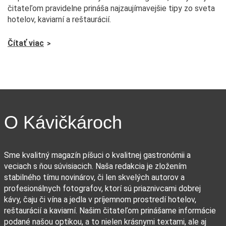
čitateľom pravidelne prináša najzaujímavejšie tipy zo sveta
hotelov, kaviarní a reštaurácií.
Čítať viac
O Kávičkároch
Sme kvalitný magazín píšuci o kvalitnej gastronómii a
veciach s ňou súvisiacich. Naša redakcia je zložením
stabilného tímu novinárov, či len skvelých autorov a
profesionálnych fotografov, ktorí sú priaznivcami dobrej
kávy, čaju či vína a jedla v príjemnom prostredí hotelov,
reštaurácií a kaviarní. Našim čitateľom prinášame informácie
podané našou optikou, a to nielen krásnymi textami, ale aj