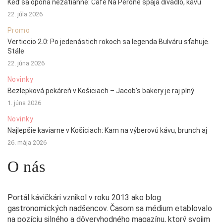
Keď sa opona nezatiahne: Café Na Peróne spája divadlo, kávu
22. júla 2026
Promo
Verticcio 2.0: Po jedenástich rokoch sa legenda Bulváru sťahuje.
Stále
22. júna 2026
Novinky
Bezlepková pekáreň v Košiciach – Jacob’s bakery je raj plný
1. júna 2026
Novinky
Najlepšie kaviarne v Košiciach: Kam na výberovú kávu, brunch aj
26. mája 2026
O nás
Portál kávičkári vznikol v roku 2013 ako blog
gastronomických nadšencov. Časom sa médium etablovalo
na pozíciu silného a dôveryhodného magazínu, ktorý svojim