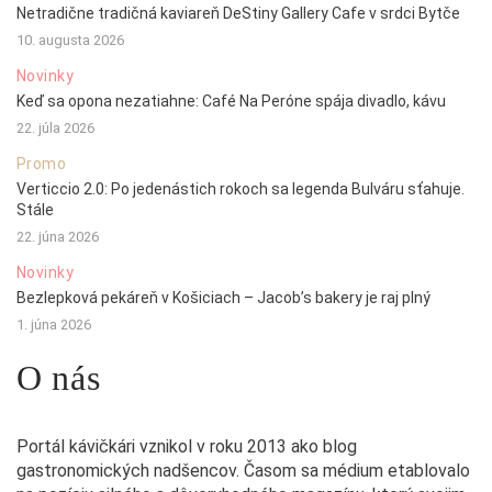
Netradične tradičná kaviareň DeStiny Gallery Cafe v srdci Bytče
10. augusta 2026
Novinky
Keď sa opona nezatiahne: Café Na Peróne spája divadlo, kávu
22. júla 2026
Promo
Verticcio 2.0: Po jedenástich rokoch sa legenda Bulváru sťahuje.
Stále
22. júna 2026
Novinky
Bezlepková pekáreň v Košiciach – Jacob’s bakery je raj plný
1. júna 2026
O nás
Portál kávičkári vznikol v roku 2013 ako blog
gastronomických nadšencov. Časom sa médium etablovalo