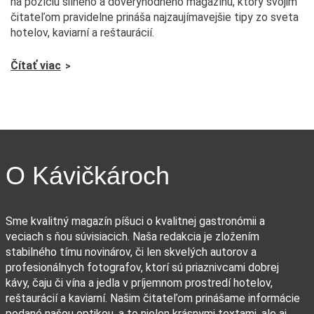
na pozíciu silného a dôveryhodného magazínu, ktorý svojim
čitateľom pravidelne prináša najzaujímavejšie tipy zo sveta
hotelov, kaviarní a reštaurácií.
Čítať viac
O Kávičkároch
Sme kvalitný magazín píšuci o kvalitnej gastronómii a
veciach s ňou súvisiacich. Naša redakcia je zložením
stabilného tímu novinárov, či len skvelých autorov a
profesionálnych fotografov, ktorí sú priaznivcami dobrej
kávy, čaju či vína a jedla v príjemnom prostredí hotelov,
reštaurácií a kaviarní. Našim čitateľom prinášame informácie
podané našou optikou, a to nielen krásnymi textami, ale aj