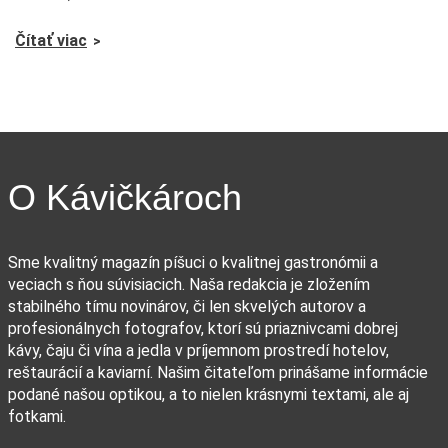
Čítať viac
O Kávičkároch
Sme kvalitný magazín píšuci o kvalitnej gastronómii a
veciach s ňou súvisiacich. Naša redakcia je zložením
stabilného tímu novinárov, či len skvelých autorov a
profesionálnych fotografov, ktorí sú priaznivcami dobrej
kávy, čaju či vína a jedla v príjemnom prostredí hotelov,
reštaurácií a kaviarní. Našim čitateľom prinášame informácie
podané našou optikou, a to nielen krásnymi textami, ale aj
fotkami.