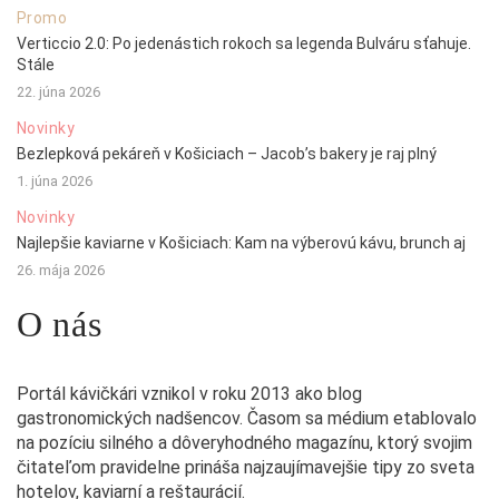
Promo
Verticcio 2.0: Po jedenástich rokoch sa legenda Bulváru sťahuje.
Stále
22. júna 2026
Novinky
Bezlepková pekáreň v Košiciach – Jacob’s bakery je raj plný
1. júna 2026
Novinky
Najlepšie kaviarne v Košiciach: Kam na výberovú kávu, brunch aj
26. mája 2026
O nás
Portál kávičkári vznikol v roku 2013 ako blog
gastronomických nadšencov. Časom sa médium etablovalo
na pozíciu silného a dôveryhodného magazínu, ktorý svojim
čitateľom pravidelne prináša najzaujímavejšie tipy zo sveta
hotelov, kaviarní a reštaurácií.