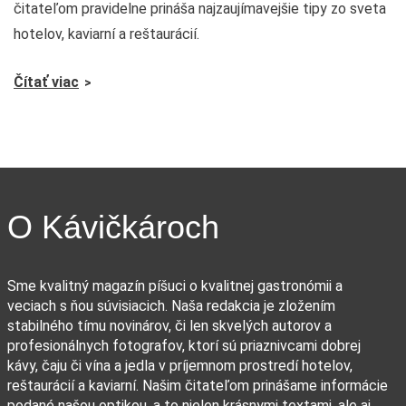
čitateľom pravidelne prináša najzaujímavejšie tipy zo sveta
hotelov, kaviarní a reštaurácií.
Čítať viac
O Kávičkároch
Sme kvalitný magazín píšuci o kvalitnej gastronómii a
veciach s ňou súvisiacich. Naša redakcia je zložením
stabilného tímu novinárov, či len skvelých autorov a
profesionálnych fotografov, ktorí sú priaznivcami dobrej
kávy, čaju či vína a jedla v príjemnom prostredí hotelov,
reštaurácií a kaviarní. Našim čitateľom prinášame informácie
podané našou optikou, a to nielen krásnymi textami, ale aj