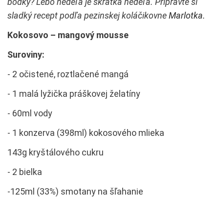
bodky? Lebo nedeľa je skrátka nedeľa. Pripravte si
sladký recept podľa pezinskej koláčikovne
Marlotka.
Kokosovo – mangový mousse
Suroviny:
‐ 2 očistené, roztlačené mangá
‐ 1 malá lyžička práškovej želatíny
‐ 60ml vody
‐ 1 konzerva (398ml) kokosového mlieka
143g kryštálového cukru
‐ 2 bielka
‐125ml (33%) smotany na šľahanie