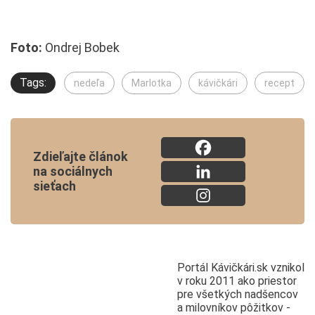
Foto:
Ondrej Bobek
Tags:
nedeľa
Marlotka
kávičkári
recept
Zdieľajte článok
na sociálnych
sieťach
Portál Kávičkári.sk vznikol
v roku 2011 ako priestor
pre všetkých nadšencov
a milovníkov pôžitkov -