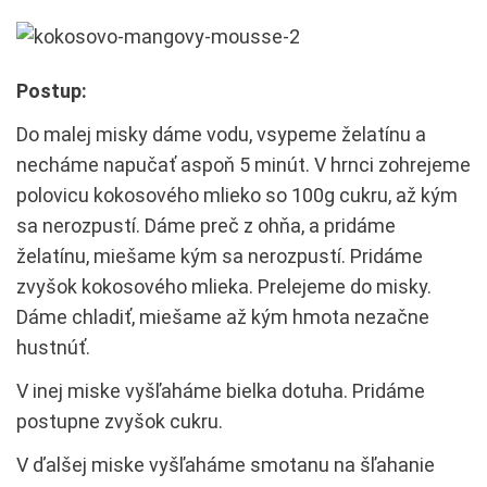
Postup:
Do malej misky dáme vodu, vsypeme želatínu a
necháme napučať aspoň 5 minút. V hrnci zohrejeme
polovicu kokosového mlieko so 100g cukru, až kým
sa nerozpustí. Dáme preč z ohňa, a pridáme
želatínu, miešame kým sa nerozpustí. Pridáme
zvyšok kokosového mlieka. Prelejeme do misky.
Dáme chladiť, miešame až kým hmota nezačne
hustnúť.
V inej miske vyšľaháme bielka dotuha. Pridáme
postupne zvyšok cukru.
V ďalšej miske vyšľaháme smotanu na šľahanie