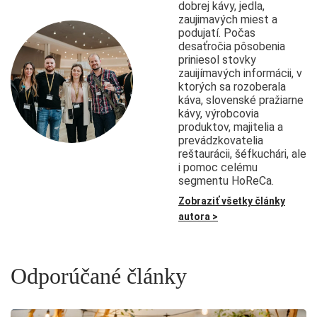
dobrej kávy, jedla,
zaujimavých miest a
podujatí. Počas
desaťročia pôsobenia
priniesol stovky
zauijímavých informácii, v
ktorých sa rozoberala
káva, slovenské pražiarne
kávy, výrobcovia
produktov, majitelia a
prevádzkovatelia
reštaurácii, šéfkuchári, ale
i pomoc celému
segmentu HoReCa.
Zobraziť všetky články
autora >
Odporúčané články