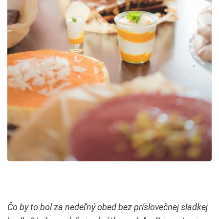
Č
o by to bol za nede
ľ
n
ý
obed bez pr
í
slove
č
nej sladkej