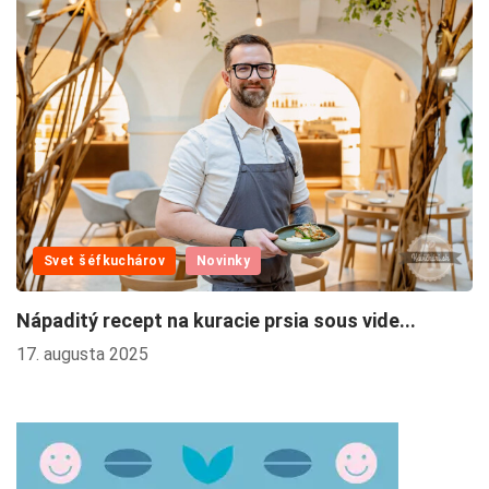
V
z
6.
Svet šéfkuchárov
Novinky
Nápaditý recept na kuracie prsia sous vide...
17. augusta 2025