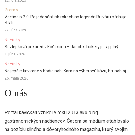
22. júla 2026
Promo
Verticcio 2.0: Po jedenástich rokoch sa legenda Bulváru sťahuje.
Stále
22. júna 2026
Novinky
Bezlepková pekáreň v Košiciach – Jacob’s bakery je raj plný
1. júna 2026
Novinky
Najlepšie kaviarne v Košiciach: Kam na výberovú kávu, brunch aj
26. mája 2026
O nás
Portál kávičkári vznikol v roku 2013 ako blog
gastronomických nadšencov. Časom sa médium etablovalo
na pozíciu silného a dôveryhodného magazínu, ktorý svojim