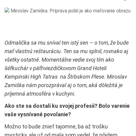
Odmalička sa mu sníval ten istý sen – o tom, že bude
mať vlastnú reštauráciu. Ten sa mu splnil, rovnako aj
všetky ostatné. Momentálne vedie svoj tím ako
šéfkuchár v päťhviezdičkovom Grand Hoteli
Kempinski High Tatras na Štrbskom Plese. Miroslav
Zamiška nám porozprával aj o tom, aká dôležitá je
príjemná atmosféra v kuchyni.
Ako ste sa dostali ku svojej profesii? Bolo varenie
vaše vysnívané povolanie?
Možno to bude znieť tajomne, ba až trošku
mysticky, ale už od mala som vedel, že pôjdem