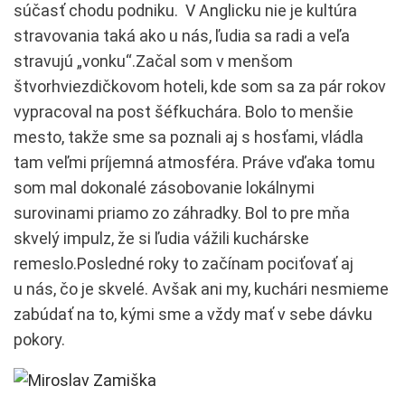
súčasť chodu podniku. V Anglicku nie je kultúra
stravovania taká ako u nás, ľudia sa radi a veľa
stravujú „vonku“.Začal som v menšom
štvorhviezdičkovom hoteli, kde som sa za pár rokov
vypracoval na post šéfkuchára. Bolo to menšie
mesto, takže sme sa poznali aj s hosťami, vládla
tam veľmi príjemná atmosféra. Práve vďaka tomu
som mal dokonalé zásobovanie lokálnymi
surovinami priamo zo záhradky. Bol to pre mňa
skvelý impulz, že si ľudia vážili kuchárske
remeslo.Posledné roky to začínam pociťovať aj
u nás, čo je skvelé. Avšak ani my, kuchári nesmieme
zabúdať na to, kými sme a vždy mať v sebe dávku
pokory.