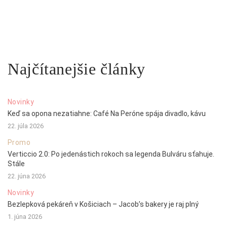
Najčítanejšie články
Novinky
Keď sa opona nezatiahne: Café Na Peróne spája divadlo, kávu
22. júla 2026
Promo
Verticcio 2.0: Po jedenástich rokoch sa legenda Bulváru sťahuje.
Stále
22. júna 2026
Novinky
Bezlepková pekáreň v Košiciach – Jacob’s bakery je raj plný
1. júna 2026