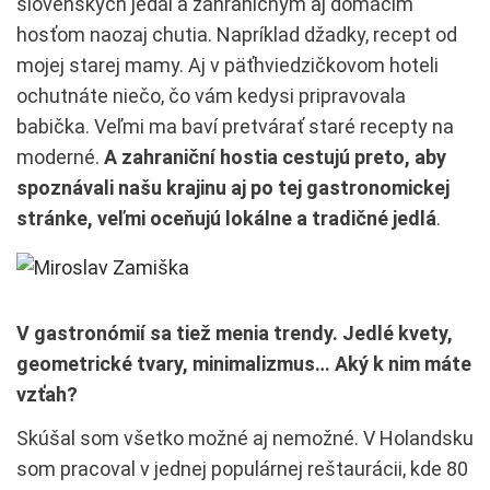
slovenských jedál a zahraničným aj domácim
hosťom naozaj chutia. Napríklad džadky, recept od
mojej starej mamy. Aj v päťhviedzičkovom hoteli
ochutnáte niečo, čo vám kedysi pripravovala
babička. Veľmi ma baví pretvárať staré recepty na
moderné.
A zahraniční hostia cestujú preto, aby
spoznávali našu krajinu aj po tej gastronomickej
stránke, veľmi oceňujú lokálne a tradičné jedlá
.
V gastronómií sa tiež menia trendy. Jedlé kvety,
geometrické tvary, minimalizmus… Aký k nim máte
vzťah?
Skúšal som všetko možné aj nemožné. V Holandsku
som pracoval v jednej populárnej reštaurácii, kde 80