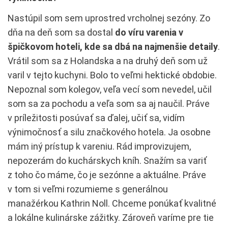
Nastúpil som sem uprostred vrcholnej sezóny. Zo
dňa na deň som sa dostal
do víru varenia v
špičkovom hoteli, kde sa dbá na najmenšie detaily
.
Vrátil som sa z Holandska a na druhý deň som už
varil v tejto kuchyni. Bolo to veľmi hektické obdobie.
Nepoznal som kolegov, veľa vecí som nevedel, učil
som sa za pochodu a veľa som sa aj naučil. Práve
v príležitosti posúvať sa ďalej, učiť sa, vidím
výnimočnosť a silu značkového hotela. Ja osobne
mám iný prístup k vareniu. Rád improvizujem,
nepozerám do kuchárskych kníh. Snažím sa variť
z toho čo máme, čo je sezónne a aktuálne. Práve
v tom si veľmi rozumieme s generálnou
manažérkou Kathrin Noll. Chceme ponúkať kvalitné
a lokálne kulinárske zážitky. Zároveň varíme pre tie