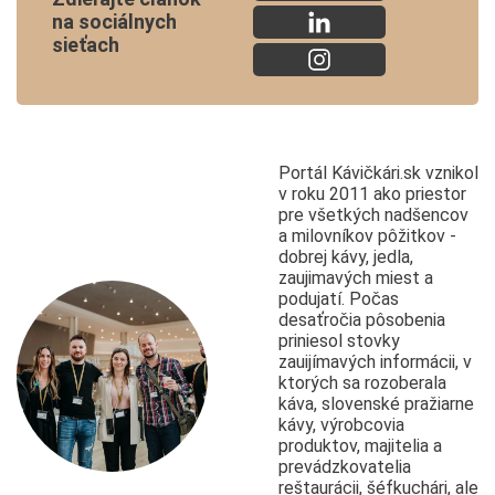
na sociálnych
sieťach
Portál Kávičkári.sk vznikol
v roku 2011 ako priestor
pre všetkých nadšencov
a milovníkov pôžitkov -
dobrej kávy, jedla,
zaujimavých miest a
podujatí. Počas
desaťročia pôsobenia
priniesol stovky
zauijímavých informácii, v
ktorých sa rozoberala
káva, slovenské pražiarne
kávy, výrobcovia
produktov, majitelia a
prevádzkovatelia
reštaurácii, šéfkuchári, ale