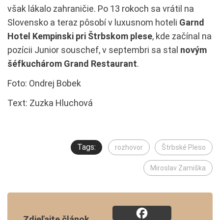
však lákalo zahraničie. Po 13 rokoch sa vrátil na
Slovensko a teraz pôsobí v luxusnom hoteli
Garnd
Hotel Kempinski pri Štrbskom plese
, kde začínal na
pozícii Junior souschef, v septembri sa stal
novým
šéfkuchárom Grand Restaurant
.
Foto: Ondrej Bobek
Text: Zuzka Hluchová
Tags:
rozhovor
Štrbské Pleso
Miroslav Zamiška
Zdieľajte článok