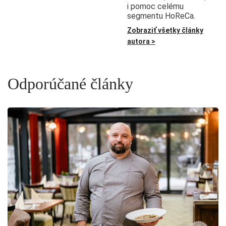
i pomoc celému
segmentu HoReCa.
Zobraziť všetky články
autora >
Odporúčané články
V
5.