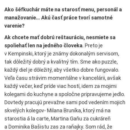
Ako šéfkuchár máte na starosť menu, personál a
manažovanie… Akú časť práce tvorí samotné
varenie?
Ak chcete mať dobrú reštauráciu, nesmiete sa
spoliehať len na jedného človeka
. Preto je
v Kempinski, ktorý je známy dokonalým servisom,
tak dôležitý dobrý a kvalitný tím. Sme ako puzzle,
každý diel je dôležitý, aby všetko dobre fungovalo.
Veľa času strávim momentálne v kancelárii, avšak
každý večer, keď príde viac hostí, idem za mojimi
kolegami do kuchyne a spoločne pripravujeme jedlo.
Dovtedy pracujú prevažne sami pod vedením mojich
skvelých kolegov- Milana Bruníka, ktorý má na
starostia á la carte, Martina Gaňu za cukráreň
a Dominika Bašistu zas za raňajky. Som rád, že