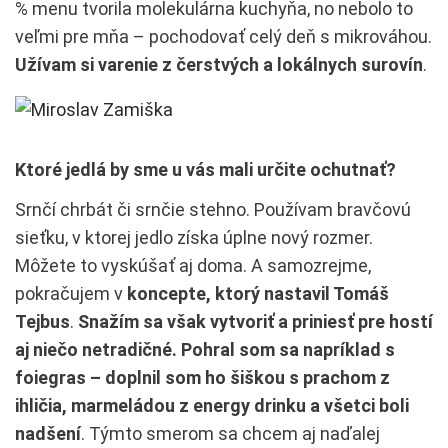
% menu tvorila molekulárna kuchyňa, no nebolo to
veľmi pre mňa – pochodovať celý deň s mikrováhou.
Užívam si varenie z čerstvých a lokálnych surovín
.
Ktoré jedlá by sme u vás mali určite ochutnať?
Srnčí chrbát či srnčie stehno. Používam bravčovú
sieťku, v ktorej jedlo získa úplne nový rozmer.
Môžete to vyskúšať aj doma. A samozrejme,
pokračujem v
koncepte, ktorý nastavil Tomáš
Tejbus
.
Snažím sa však vytvoriť a priniesť pre hostí
aj niečo netradičné. Pohral som sa napríklad s
foiegras – doplnil som ho šiškou s prachom z
ihličia, marmeládou z energy drinku a všetci boli
nadšení
. Týmto smerom sa chcem aj naďalej