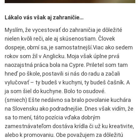
Lákalo vás však aj zahraničie…
Myslím, že vycestovať do zahraničia je dôležité
nielen kvôli reči, ale aj skúsenostiam. Človek
dospeje, obrní sa, je samostatnejší.Viac ako sedem
rokov som žil v Anglicku. Moja však úplne prvá
naozajstná práca bola na Cypre. Priletel som tam
hneď po škole, postavili si nás do radu a začali
vylučovať – ty budeš v kuchyni, ty budeš čašník. A
ja som šiel do kuchyne. Bolo to osudové.
(smiech) Ešte nedávno sa bralo povolanie kuchára
na Slovensku ako podradnejšie. Dnes však vidím, že
sa to mení, táto pozícia vďaka dobrým
zamestnávateľom dostáva krídla či už ku kreativite,
alebo k promovaniu. Obe považujem za dôležitú