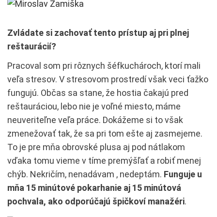
Zvládate si zachovať tento prístup aj pri plnej
reštaurácií?
Pracoval som pri rôznych šéfkuchároch, ktorí mali
veľa stresov. V stresovom prostredí však veci ťažko
fungujú. Občas sa stane, že hostia čakajú pred
reštauráciou, lebo nie je voľné miesto, máme
neuveriteľne veľa práce. Dokážeme si to však
zmenežovať tak, že sa pri tom ešte aj zasmejeme.
To je pre mňa obrovské plusa aj pod nátlakom
vďaka tomu vieme v tíme premýšľať a robiť menej
chýb. Nekričím, nenadávam , nedeptám.
Funguje u
mňa 15 minútové pokarhanie aj 15 minútová
pochvala, ako odporúčajú špičkoví manažéri
.