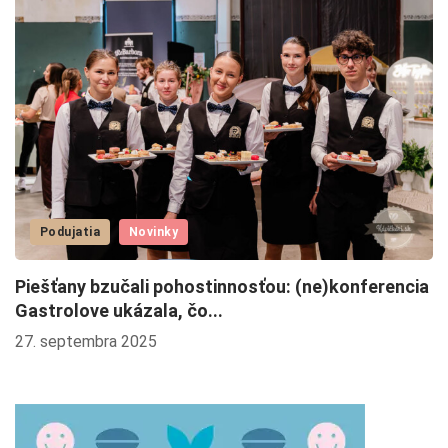
Podujatia
Novinky
Piešťany bzučali pohostinnosťou: (ne)konferencia
G
Gastrolove ukázala, čo...
1
27. septembra 2025