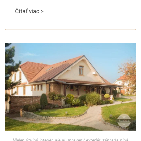
Čítať viac >
Nielen útulný interiér, ale aj upravený exteriér, záhrada plná