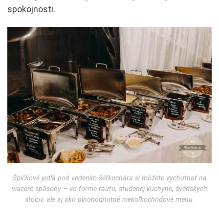
spokojnosti.
Špičkové jedlá pod vedením šéfkuchára si môžete vychutnať na
viaceré spôsoby – vo forme rautu, studenej kuchyne, švédskych
stolov, ale aj ako plnohodnotné niekoľkochodové menu.