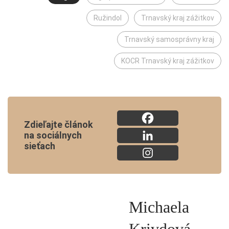
Ružindol
Trnavský kraj zážitkov
Trnavský samosprávny kraj
KOCR Trnavský kraj zážitkov
Zdieľajte článok
na sociálnych
sieťach
Michaela
Krivdová