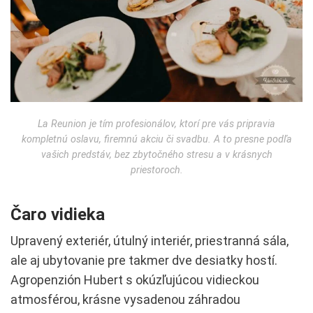
La Reunion je tím profesionálov, ktorí pre vás pripravia
kompletnú oslavu, firemnú akciu či svadbu. A to presne podľa
vašich predstáv, bez zbytočného stresu a v krásnych
priestoroch.
Čaro vidieka
Upravený exteriér, útulný interiér, priestranná sála,
ale aj ubytovanie pre takmer dve desiatky hostí.
Agropenzión Hubert s okúzľujúcou vidieckou
atmosférou, krásne vysadenou záhradou