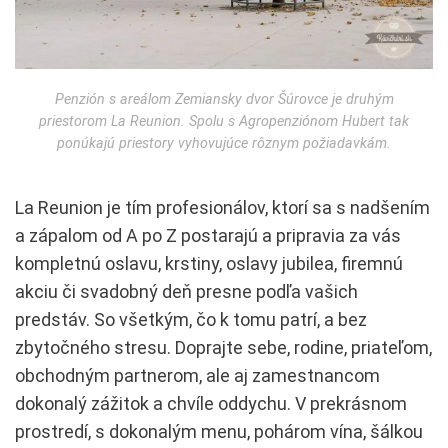
Penzión s areálom Zemiansky dvor Šúrovce je druhým
priestorom La Reunion. Spolu s Agropenziónom Hubert tak
ponúkajú priestory vyhovujúce rôznym požiadavkám.
La Reunion je tím profesionálov, ktorí sa s nadšením
a zápalom od A po Z postarajú a pripravia za vás
kompletnú oslavu, krstiny, oslavy jubilea, firemnú
akciu či svadobný deň presne podľa vašich
predstáv. So všetkým, čo k tomu patrí, a bez
zbytočného stresu. Doprajte sebe, rodine, priateľom,
obchodným partnerom, ale aj zamestnancom
dokonalý zážitok a chvíle oddychu. V prekrásnom
prostredí, s dokonalým menu, pohárom vína, šálkou