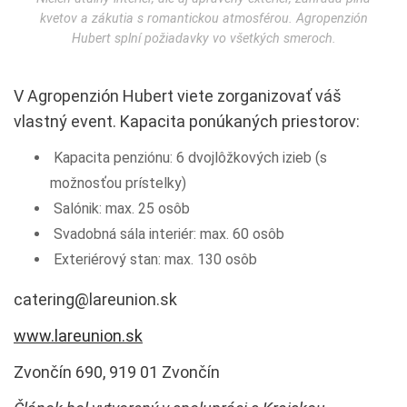
kvetov a zákutia s romantickou atmosférou. Agropenzión
Hubert splní požiadavky vo všetkých smeroch.
V Agropenzión Hubert viete zorganizovať váš
vlastný event. Kapacita ponúkaných priestorov:
Kapacita penziónu: 6 dvojlôžkových izieb (s
možnosťou prístelky)
Salónik: max. 25 osôb
Svadobná sála interiér: max. 60 osôb
Exteriérový stan: max. 130 osôb
catering@lareunion.sk
www.lareunion.sk
Zvončín 690, 919 01 Zvončín