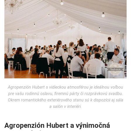
Agropenzión Hubert s vidieckou atmosférou je ideálnou voľbou
pre vašu rodinnú oslavu, firemnú párty či rozprávkovú svadbu.
Okrem romantického exteriérového stanu sú k dispozícii aj sála
a salón v interiéri.
Agropenzión Hubert a výnimočná