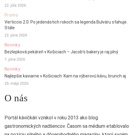
22. júla 2026
Promo
Verticcio 2.0: Po jedenástich rokoch sa legenda Bulváru sťahuje.
Stále
22. júna 2026
Novinky
Bezlepková pekáreň v Košiciach – Jacob’s bakery je raj plný
1. júna 2026
Novinky
Najlepšie kaviarne v Košiciach: Kam na výberovú kávu, brunch aj
26. mája 2026
O nás
Portál kávičkári vznikol v roku 2013 ako blog
gastronomických nadšencov. Časom sa médium etablovalo
na pozíciu silného a dôveryhodného magazínu, ktorý svojim