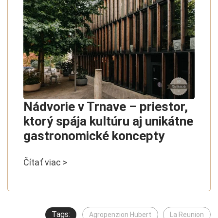
Nádvorie v Trnave – priestor,
ktorý spája kultúru aj unikátne
gastronomické koncepty
Čítať viac >
Tags:
Agropenzion Hubert
La Reunion