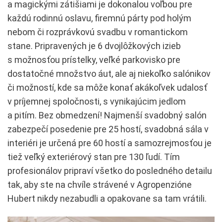
a magickými zátišiami je dokonalou voľbou pre
každú rodinnú oslavu, firemnú párty pod holým
nebom či rozprávkovú svadbu v romantickom
stane. Pripravených je 6 dvojlôžkových izieb
s možnosťou prístelky, veľké parkovisko pre
dostatočné množstvo áut, ale aj niekoľko salónikov
či možností, kde sa môže konať akákoľvek udalosť
v príjemnej spoločnosti, s vynikajúcim jedlom
a pitím. Bez obmedzení! Najmenší svadobný salón
zabezpečí posedenie pre 25 hostí, svadobná sála v
interiéri je určená pre 60 hostí a samozrejmosťou je
tiež veľký exteriérový stan pre 130 ľudí. Tím
profesionálov pripraví všetko do posledného detailu
tak, aby ste na chvíle strávené v Agropenzióne
Hubert nikdy nezabudli a opakovane sa tam vrátili.