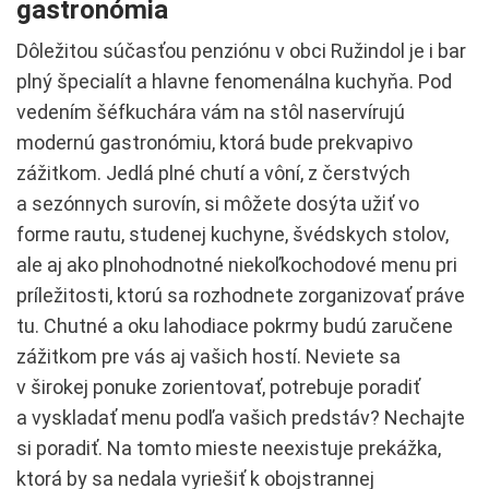
gastronómia
Dôležitou súčasťou penziónu v obci Ružindol je i bar
plný špecialít a hlavne fenomenálna kuchyňa. Pod
vedením šéfkuchára vám na stôl naservírujú
modernú gastronómiu, ktorá bude prekvapivo
zážitkom.
J
edlá plné chutí a vôní, z čerstvých
a sezónnych surovín, si môžete dosýta užiť vo
forme rautu, studenej kuchyne, švédskych stolov,
ale aj ako plnohodnotné niekoľkochodové menu pri
príležitosti, ktorú sa rozhodnete zorganizovať práve
tu.
Chutné a oku lahodiace pokrmy budú zaručene
zážitkom pre vás aj vašich hostí
.
Neviete sa
v širokej ponuke zorientovať, potrebuje poradiť
a vyskladať menu podľa vašich predstáv? Nechajte
si poradiť.
Na tomto mieste neexistuje prekážka,
ktorá by sa nedala vyriešiť k obojstrannej