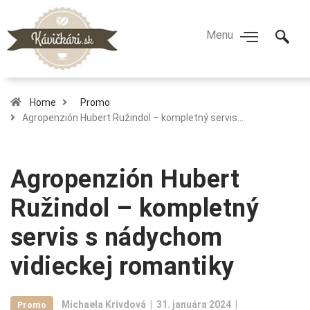
Home
Promo
Agropenzión Hubert Ružindol – kompletný servis…
Agropenzión Hubert
Ružindol – kompletný
servis s nádychom
vidieckej romantiky
Michaela Krivdová
31. januára 2024
Promo