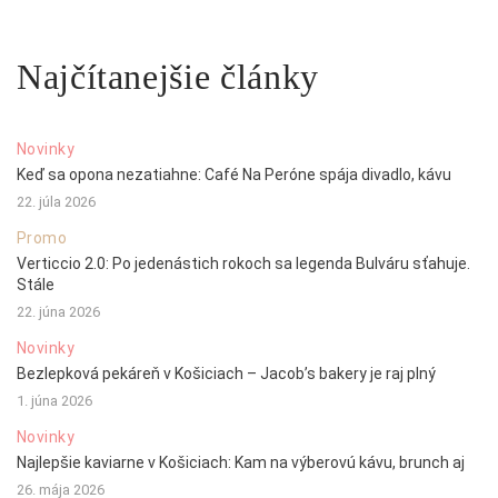
Najčítanejšie články
Novinky
Keď sa opona nezatiahne: Café Na Peróne spája divadlo, kávu
22. júla 2026
Promo
Verticcio 2.0: Po jedenástich rokoch sa legenda Bulváru sťahuje.
Stále
22. júna 2026
Novinky
Bezlepková pekáreň v Košiciach – Jacob’s bakery je raj plný
1. júna 2026
Novinky
Najlepšie kaviarne v Košiciach: Kam na výberovú kávu, brunch aj
26. mája 2026