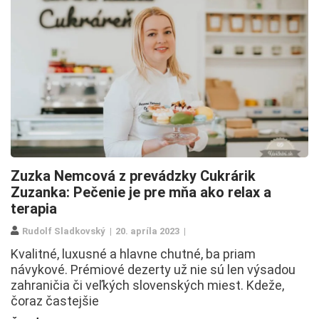
Zuzka Nemcová z prevádzky Cukrárik
Zuzanka: Pečenie je pre mňa ako relax a
terapia
Rudolf Sladkovský
20. apríla 2023
Kvalitné, luxusné a hlavne chutné, ba priam
návykové. Prémiové dezerty už nie sú len výsadou
zahraničia či veľkých slovenských miest. Kdeže,
čoraz častejšie