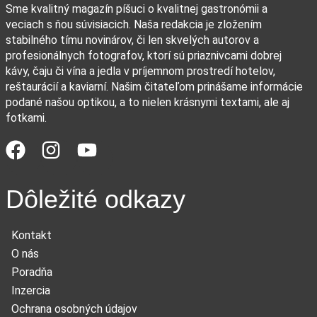
Sme kvalitný magazín píšuci o kvalitnej gastronómii a
veciach s ňou súvisiacich. Naša redakcia je zložením
stabilného tímu novinárov, či len skvelých autorov a
profesionálnych fotografov, ktorí sú priaznivcami dobrej
kávy, čaju či vína a jedla v príjemnom prostredí hotelov,
reštaurácií a kaviarní. Našim čitateľom prinášame informácie
podané našou optikou, a to nielen krásnymi textami, ale aj
fotkami.
Dôležité odkazy
Kontakt
O nás
Poradňa
Inzercia
Ochrana osobných údajov