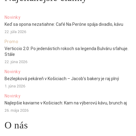
Novinky
Keď sa opona nezatiahne: Café Na Peróne spája divadlo, kávu
22. júla 2026
Promo
Verticcio 2.0: Po jedenástich rokoch sa legenda Bulváru sťahuje.
Stále
22. júna 2026
Novinky
Bezlepková pekáreň v Košiciach – Jacob’s bakery je raj plný
1. júna 2026
Novinky
Najlepšie kaviarne v Košiciach: Kam na výberovú kávu, brunch aj
26. mája 2026
O nás