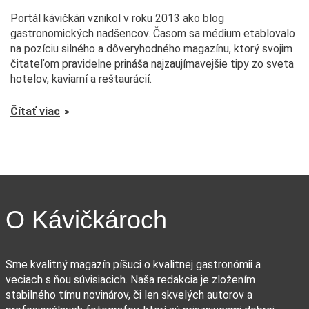
Portál kávičkári vznikol v roku 2013 ako blog
gastronomických nadšencov. Časom sa médium etablovalo
na pozíciu silného a dôveryhodného magazínu, ktorý svojim
čitateľom pravidelne prináša najzaujímavejšie tipy zo sveta
hotelov, kaviarní a reštaurácií.
Čítať viac
O Kávičkároch
Sme kvalitný magazín píšuci o kvalitnej gastronómii a
veciach s ňou súvisiacich. Naša redakcia je zložením
stabilného tímu novinárov, či len skvelých autorov a