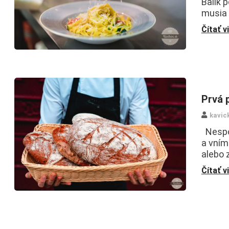
Balík 
musia 
Čítať v
Prvá 
kavic
Nespol
a vním
alebo 
Čítať v