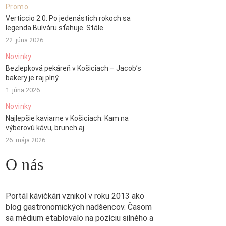
Promo
Verticcio 2.0: Po jedenástich rokoch sa
legenda Bulváru sťahuje. Stále
22. júna 2026
Novinky
Bezlepková pekáreň v Košiciach – Jacob’s
bakery je raj plný
1. júna 2026
Novinky
Najlepšie kaviarne v Košiciach: Kam na
výberovú kávu, brunch aj
26. mája 2026
O nás
Portál kávičkári vznikol v roku 2013 ako
blog gastronomických nadšencov. Časom
sa médium etablovalo na pozíciu silného a