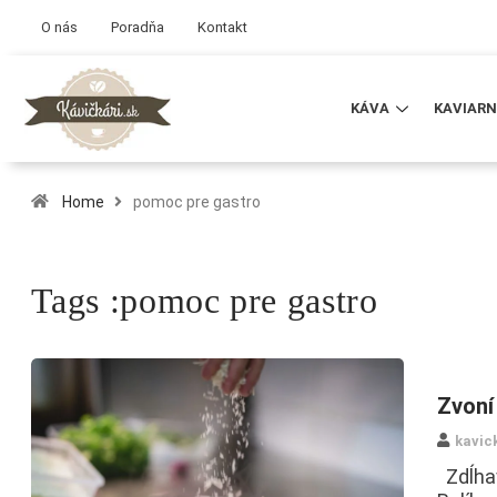
O nás
Poradňa
Kontakt
KÁVA
KAVIARN
Home
pomoc pre gastro
Tags :pomoc pre gastro
Zvoní
kavic
Zdĺhav