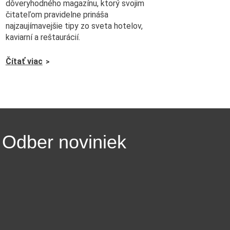
dôveryhodného magazínu, ktorý svojim
čitateľom pravidelne prináša
najzaujímavejšie tipy zo sveta hotelov,
kaviarní a reštaurácií.
Čítať viac
Odber noviniek