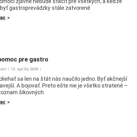
pomoci zjavne nebude stačiť pre všetkých, a keďže
byť gastroprevádzky stále zatvorené
iac
pomoc pre gastro
kari
15. apríla 2020
iehať sa len na štát nás naučilo jedno. Byť akčnejší
avejší. A bojovať. Preto ešte nie je všetko stratené –
zoznam šikovných
iac