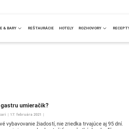
E & BARY
REŠTAURÁCIE
HOTELY
ROZHOVORY
RECEPT
 gastru umieračik?
kari
17. februára 2021
é vybavovanie žiadostí, nie zriedka trvajúce aj 95 dní.