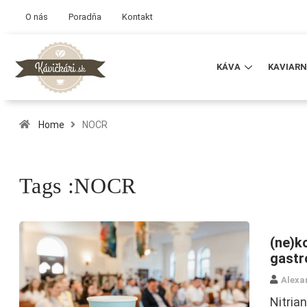
O nás
Poradňa
Kontakt
KÁVA
KAVIARN
Home
NOCR
Tags :NOCR
(ne)k
gastr
Alexa
Nitria