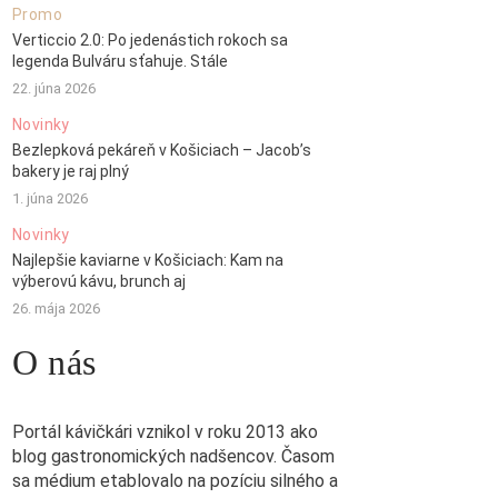
Promo
Verticcio 2.0: Po jedenástich rokoch sa
legenda Bulváru sťahuje. Stále
22. júna 2026
Novinky
Bezlepková pekáreň v Košiciach – Jacob’s
bakery je raj plný
1. júna 2026
Novinky
Najlepšie kaviarne v Košiciach: Kam na
výberovú kávu, brunch aj
26. mája 2026
O nás
Portál kávičkári vznikol v roku 2013 ako
blog gastronomických nadšencov. Časom
sa médium etablovalo na pozíciu silného a