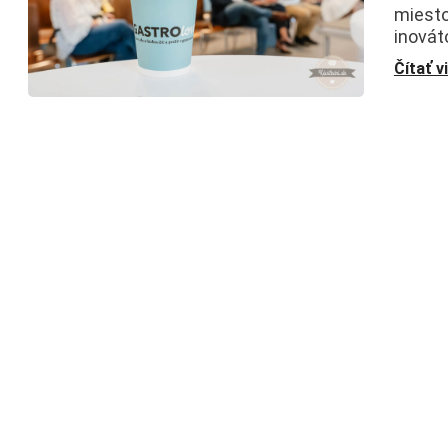
miestom
inovát
Čítať v