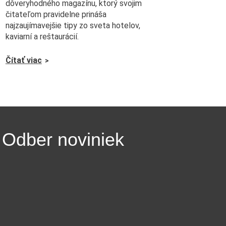
dôveryhodného magazínu, ktorý svojim
čitateľom pravidelne prináša
najzaujímavejšie tipy zo sveta hotelov,
kaviarní a reštaurácií.
Čítať viac
Odber noviniek