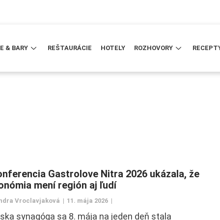
E & BARY
REŠTAURÁCIE
HOTELY
ROZHOVORY
RECEPT
onferencia Gastrolove Nitra 2026 ukázala, že
onómia mení región aj ľudí
ndra Vroclavjaková
11. mája 2026
nska synagóga sa 8. mája na jeden deň stala