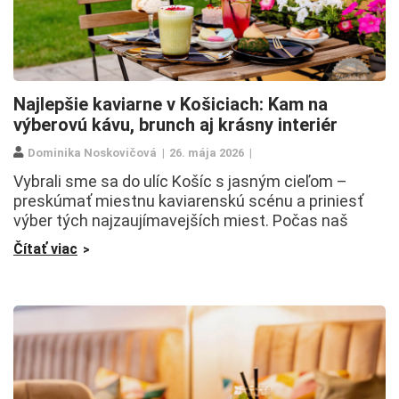
Najlepšie kaviarne v Košiciach: Kam na
výberovú kávu, brunch aj krásny interiér
Dominika Noskovičová
26. mája 2026
Vybrali sme sa do ulíc Košíc s jasným cieľom –
preskúmať miestnu kaviarenskú scénu a priniesť
výber tých najzaujímavejších miest. Počas naš
Čítať viac