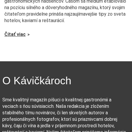
gastronomických nadšencov. Časom sa médium etablovalo
na pozíciu silného a dôveryhodného magazínu, ktorý svojim
čitateľom pravidelne prináša najzaujímavejšie tipy zo sveta
hotelov, kaviarní a reštaurácií.
Čítať viac
O Kávičkároch
Sme kvalitný magazín píšuci o kvalitnej gastronómii a
veciach s ňou súvisiacich. Naša redakcia je zložením
stabilného tímu novinárov, či len skvelých autorov a
profesionálnych fotografov, ktorí sú priaznivcami dobrej
kávy, čaju či vína a jedla v príjemnom prostredí hotelov,