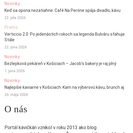
Novinky
Keď sa opona nezatiahne: Café Na Peróne spája divadlo, kávu
22. júla 2026
Promo
Verticcio 2.0: Po jedenástich rokoch sa legenda Bulváru sťahuje.
Stále
22. júna 2026
Novinky
Bezlepková pekáreň v Košiciach – Jacob’s bakery je raj plný
1. júna 2026
Novinky
Najlepšie kaviarne v Košiciach: Kam na výberovú kávu, brunch aj
26. mája 2026
O nás
Portál kávičkári vznikol v roku 2013 ako blog