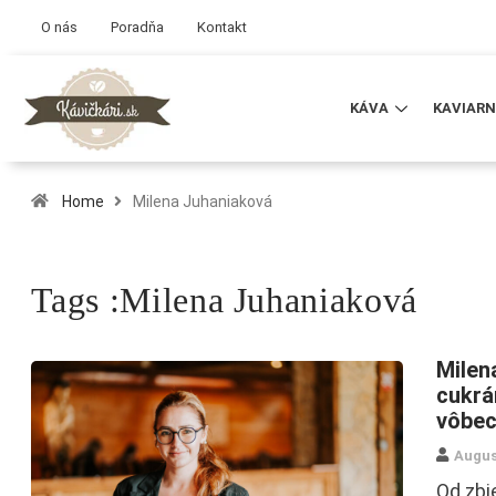
O nás
Poradňa
Kontakt
KÁVA
KAVIARN
Home
Milena Juhaniaková
Tags :Milena Juhaniaková
Milen
cukrá
vôbec
Augus
Od zbi