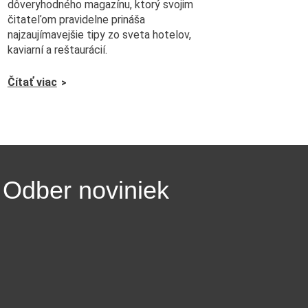
dôveryhodného magazínu, ktorý svojim
čitateľom pravidelne prináša
najzaujímavejšie tipy zo sveta hotelov,
kaviarní a reštaurácií.
Čítať viac
Odber noviniek