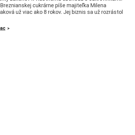
 Breznianskej cukrárne píše majiteľka Milena
aková už viac ako 8 rokov. Jej biznis sa už rozrástol
iac