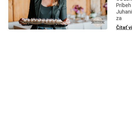
Príbeh
Juhani
za
Čítať v