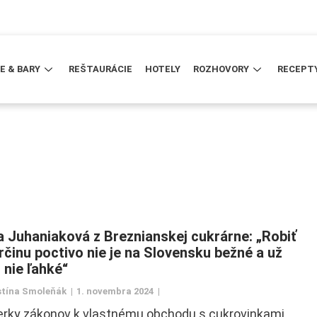
E & BARY
REŠTAURÁCIE
HOTELY
ROZHOVORY
RECEPT
a Juhaniaková z Breznianskej cukrárne: „Robiť
rčinu poctivo nie je na Slovensku bežné a už
 nie ľahké“
tína Smoleňák
1. novembra 2024
erky zákonov k vlastnému obchodu s cukrovinkami.