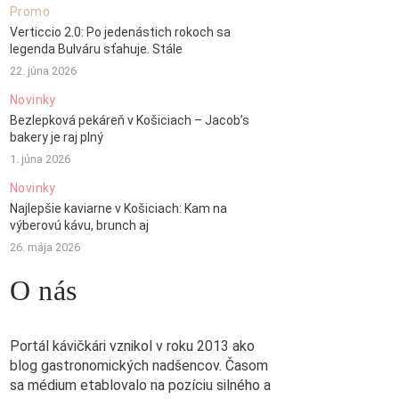
Promo
Verticcio 2.0: Po jedenástich rokoch sa
legenda Bulváru sťahuje. Stále
22. júna 2026
Novinky
Bezlepková pekáreň v Košiciach – Jacob’s
bakery je raj plný
1. júna 2026
Novinky
Najlepšie kaviarne v Košiciach: Kam na
výberovú kávu, brunch aj
26. mája 2026
O nás
Portál kávičkári vznikol v roku 2013 ako
blog gastronomických nadšencov. Časom
sa médium etablovalo na pozíciu silného a