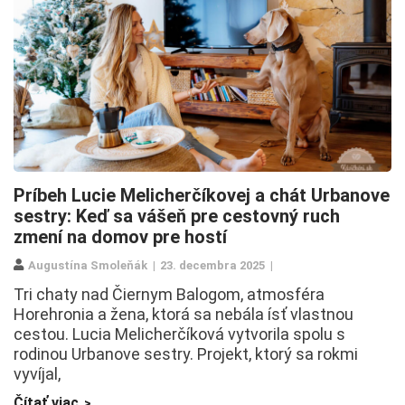
Príbeh Lucie Melicherčíkovej a chát Urbanove
sestry: Keď sa vášeň pre cestovný ruch
zmení na domov pre hostí
Augustína Smoleňák
23. decembra 2025
Tri chaty nad Čiernym Balogom, atmosféra
Horehronia a žena, ktorá sa nebála ísť vlastnou
cestou. Lucia Melicherčíková vytvorila spolu s
rodinou Urbanove sestry. Projekt, ktorý sa rokmi
vyvíjal,
Čítať viac