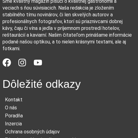
Sme kvalitný magazín píšuci o kvalitnej gastronómii a
veciach s ňou súvisiacich. Naša redakcia je zložením
stabilného tímu novinárov, či len skvelých autorov a
profesionálnych fotografov, ktorí sú priaznivcami dobrej
kávy, čaju či vína a jedla v príjemnom prostredí hotelov,
reštaurácií a kaviarní. Našim čitateľom prinášame informácie
podané našou optikou, a to nielen krásnymi textami, ale aj
fotkami.
Dôležité odkazy
Kontakt
O nás
Poradňa
Inzercia
Ochrana osobných údajov