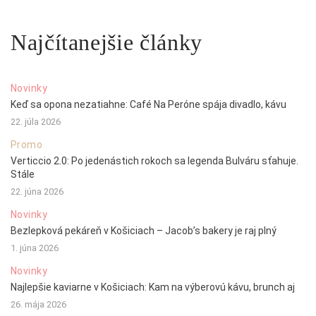
Najčítanejšie články
Novinky
Keď sa opona nezatiahne: Café Na Peróne spája divadlo, kávu
22. júla 2026
Promo
Verticcio 2.0: Po jedenástich rokoch sa legenda Bulváru sťahuje.
Stále
22. júna 2026
Novinky
Bezlepková pekáreň v Košiciach – Jacob’s bakery je raj plný
1. júna 2026
Novinky
Najlepšie kaviarne v Košiciach: Kam na výberovú kávu, brunch aj
26. mája 2026