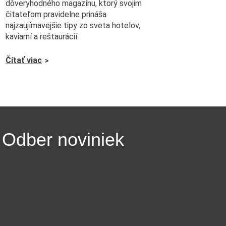
dôveryhodného magazínu, ktorý svojim
čitateľom pravidelne prináša
najzaujímavejšie tipy zo sveta hotelov,
kaviarní a reštaurácií.
Čítať viac
Odber noviniek