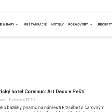
E & BARY
REŠTAURÁCIE
HOTELY
ROZHOVORY
RECEPT
rický hotel Corvinus: Art Deco v Pešti
kari
9. januára 2015
ko baziliky, priamo na námestí Erzsébet s čarovným