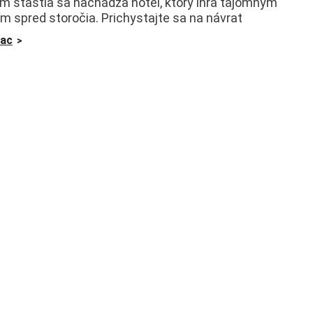
m šťastia sa nachádza hotel, ktorý ihrá tajomným
m spred storočia. Prichystajte sa na návrat
iac