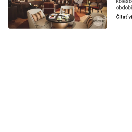
koleso
období
Čítať v