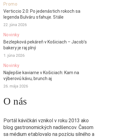
Promo
Verticcio 2.0: Po jedenástich rokoch sa
legenda Bulváru sťahuje. Stále
22. júna 2026
Novinky
Bezlepková pekáreň v Košiciach – Jacob’s
bakery je raj plný
1. júna 2026
Novinky
Najlepšie kaviarne v Košiciach: Kam na
výberovú kávu, brunch aj
26. mája 2026
O nás
Portál kávičkári vznikol v roku 2013 ako
blog gastronomických nadšencov. Časom
sa médium etablovalo na pozíciu silného a