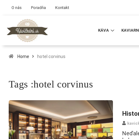
O nás
Poradňa
Kontakt
KÁVA
KAVIARN
Home
hotel corvinus
Tags :hotel corvinus
Histo
kavic
Neďale