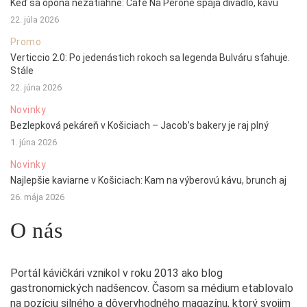
Keď sa opona nezatiahne: Café Na Peróne spája divadlo, kávu
22. júla 2026
Promo
Verticcio 2.0: Po jedenástich rokoch sa legenda Bulváru sťahuje.
Stále
22. júna 2026
Novinky
Bezlepková pekáreň v Košiciach – Jacob’s bakery je raj plný
1. júna 2026
Novinky
Najlepšie kaviarne v Košiciach: Kam na výberovú kávu, brunch aj
26. mája 2026
O nás
Portál kávičkári vznikol v roku 2013 ako blog
gastronomických nadšencov. Časom sa médium etablovalo
na pozíciu silného a dôveryhodného magazínu, ktorý svojim