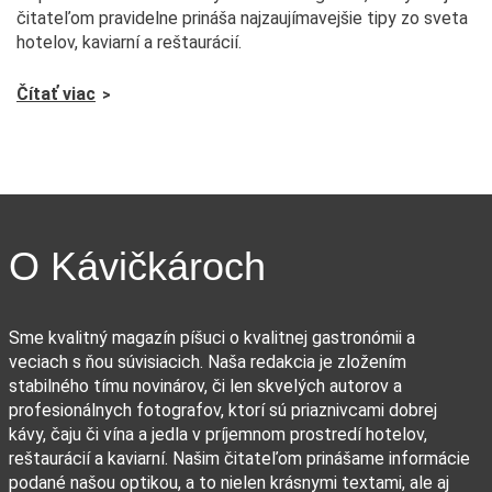
čitateľom pravidelne prináša najzaujímavejšie tipy zo sveta
hotelov, kaviarní a reštaurácií.
Čítať viac
O Kávičkároch
Sme kvalitný magazín píšuci o kvalitnej gastronómii a
veciach s ňou súvisiacich. Naša redakcia je zložením
stabilného tímu novinárov, či len skvelých autorov a
profesionálnych fotografov, ktorí sú priaznivcami dobrej
kávy, čaju či vína a jedla v príjemnom prostredí hotelov,
reštaurácií a kaviarní. Našim čitateľom prinášame informácie
podané našou optikou, a to nielen krásnymi textami, ale aj