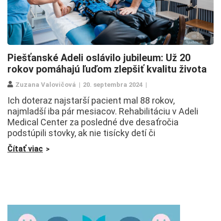
Piešťanské Adeli oslávilo jubileum: Už 20
rokov pomáhajú ľuďom zlepšiť kvalitu života
Zuzana Valovičová
20. septembra 2024
Ich doteraz najstarší pacient mal 88 rokov,
najmladší iba pár mesiacov. Rehabilitáciu v Adeli
Medical Center za posledné dve desaťročia
podstúpili stovky, ak nie tisícky detí či
Čítať viac