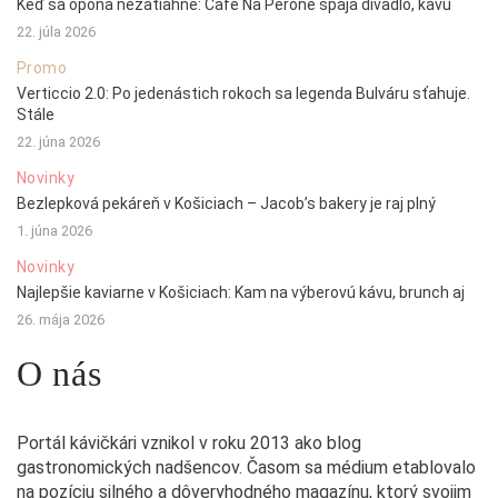
Keď sa opona nezatiahne: Café Na Peróne spája divadlo, kávu
22. júla 2026
Promo
Verticcio 2.0: Po jedenástich rokoch sa legenda Bulváru sťahuje.
Stále
22. júna 2026
Novinky
Bezlepková pekáreň v Košiciach – Jacob’s bakery je raj plný
1. júna 2026
Novinky
Najlepšie kaviarne v Košiciach: Kam na výberovú kávu, brunch aj
26. mája 2026
O nás
Portál kávičkári vznikol v roku 2013 ako blog
gastronomických nadšencov. Časom sa médium etablovalo
na pozíciu silného a dôveryhodného magazínu, ktorý svojim