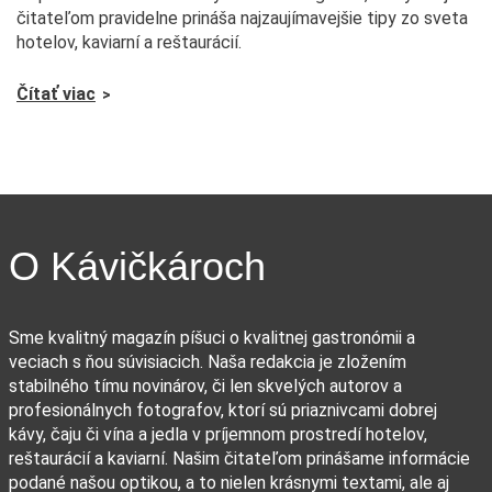
čitateľom pravidelne prináša najzaujímavejšie tipy zo sveta
hotelov, kaviarní a reštaurácií.
Čítať viac
O Kávičkároch
Sme kvalitný magazín píšuci o kvalitnej gastronómii a
veciach s ňou súvisiacich. Naša redakcia je zložením
stabilného tímu novinárov, či len skvelých autorov a
profesionálnych fotografov, ktorí sú priaznivcami dobrej
kávy, čaju či vína a jedla v príjemnom prostredí hotelov,
reštaurácií a kaviarní. Našim čitateľom prinášame informácie
podané našou optikou, a to nielen krásnymi textami, ale aj