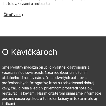
hotelov, kaviarní a reštaurácií.
Čítať viac
O Kávičkároch
Sme kvalitný magazín píšuci o kvalitnej gastronómii a
veciach s ňou súvisiacich. Naša redakcia je zložením
stabilného tímu novinárov, či len skvelých autorov a
profesionálnych fotografov, ktorí sú priaznivcami dobrej
kávy, čaju či vína a jedla v príjemnom prostredí hotelov,
reštaurácií a kaviarní. Našim čitateľom prinášame informácie
podané našou optikou, a to nielen krásnymi textami, ale aj
fotkami.