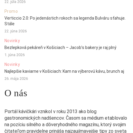
22. júla 2026
Promo
Verticcio 2.0: Po jedenástich rokoch sa legenda Bulváru sťahuje.
Stále
22. júna 2026
Novinky
Bezlepková pekáreň v Košiciach – Jacob’s bakery je raj plný
1. júna 2026
Novinky
Najlepšie kaviarne v Košiciach: Kam na výberovú kávu, brunch aj
26. mája 2026
O nás
Portál kávičkári vznikol v roku 2013 ako blog
gastronomických nadšencov. Časom sa médium etablovalo
na pozíciu silného a dôveryhodného magazínu, ktorý svojim
čitateľom pravidelne prináša najzaujímavejšie tipy zo sveta