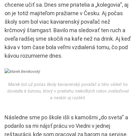
chcenie učiť sa. Dnes sme priatelia a „kolegovia“, aj
on je totiž majiteľom pražiarne v Česku. Aj počas
školy som bol viac kaviarenský povaľač než
krčmový štamgast. Bavilo ma sledovať ten ruch a
oveľa radšej sme skočili na kafe než na drink. Aj keď
káva v tom čase bola veľmi vzdialená tomu, čo pod
kávou rozumieme dnes.
Marek bol už počas školy kaviarenský povaľač a táto vášeň ho
doviedla k biznisu, ktorý v priebehu niekoľkých rokov zveľaďoval
a neskôr aj rozšíril.
Následne sme po škole išli s kamošmi „do sveta“ a
podarilo sa mi nájsť prácu vo Viedni v jednej
reštaurácii, kde som pracoval za barom na servise.