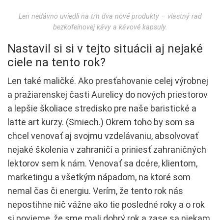
Len nedávno uviedli na trh dva nové produkty – vlastný rad
bezkofeínovej kávy a kávové kapsuly.
Nastavil si si v tejto situácii aj nejaké
ciele na tento rok?
Len také maličké. Ako presťahovanie celej výrobnej
a pražiarenskej časti Aurelicy do nových priestorov
a lepšie školiace stredisko pre naše baristické a
latte art kurzy. (Smiech.) Okrem toho by som sa
chcel venovať aj svojmu vzdelávaniu, absolvovať
nejaké školenia v zahraničí a priniesť zahraničných
lektorov sem k nám. Venovať sa dcére, klientom,
marketingu a všetkým nápadom, na ktoré som
nemal čas či energiu. Verím, že tento rok nás
nepostihne nič vážne ako tie posledné roky a o rok
si povieme, že sme mali dobrý rok a zase sa niekam