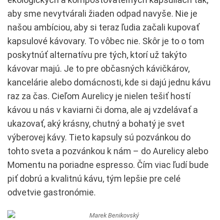
aby sme nevytvárali žiaden odpad navyše. Nie je
našou ambíciou, aby si teraz ľudia začali kupovať
kapsulové kávovary. To vôbec nie. Skôr je to o tom
poskytnúť alternatívu pre tých, ktorí už takýto
kávovar majú. Je to pre občasných kávičkárov,
kancelárie alebo domácnosti, kde si dajú jednu kávu
raz za čas. Cieľom Aurelicy je nielen tešiť hostí
kávou u nás v kaviarni či doma, ale aj vzdelávať a
ukazovať, aký krásny, chutný a bohatý je svet
výberovej kávy. Tieto kapsuly sú pozvánkou do
tohto sveta a pozvánkou k nám – do Aurelicy alebo
Momentu na poriadne espresso. Čím viac ľudí bude
piť dobrú a kvalitnú kávu, tým lepšie pre celé
odvetvie gastronómie.