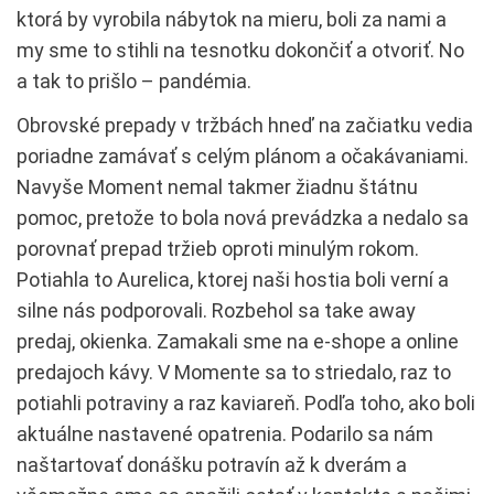
ktorá by vyrobila nábytok na mieru, boli za nami a
my sme to stihli na tesnotku dokončiť a otvoriť. No
a tak to prišlo – pandémia.
Obrovské prepady v tržbách hneď na začiatku vedia
poriadne zamávať s celým plánom a očakávaniami.
Navyše Moment nemal takmer žiadnu štátnu
pomoc, pretože to bola nová prevádzka a nedalo sa
porovnať prepad tržieb oproti minulým rokom.
Potiahla to Aurelica, ktorej naši hostia boli verní a
silne nás podporovali. Rozbehol sa take away
predaj, okienka. Zamakali sme na e-shope a online
predajoch kávy. V Momente sa to striedalo, raz to
potiahli potraviny a raz kaviareň. Podľa toho, ako boli
aktuálne nastavené opatrenia. Podarilo sa nám
naštartovať donášku potravín až k dverám a