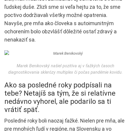
ľudskej duše. Zlizli sme si veľa hejtu za to, že sme
poctivo dodržiavali všetky možné opatrenia.
Navyše, pre mňa ako človeka s autoimunitným
ochorením bolo obzvlášť dôležité ostať zdravý a
nenakaziť sa.
Marek Benikovský našiel pozitíva aj v ťažkých časoch
diagnostikovania sklerózy multiplex či počas pandémie kovidu.
Ako sa posledné roky podpísali na
tebe? Netajíš sa tým, že si relatívne
nedávno vyhorel, ale podarilo sa ti
vrátiť späť.
Posledné roky boli naozaj ťažké. Nielen pre mňa, ale
pre mnohých ľudí v regióne, na Slovensku a vo