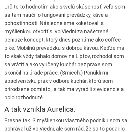
Určite to hodnotím ako skvelú skúsenosť, veľa som
sa tam naučil o fungovaní prevádzky, káve a
pohostinnosti. Následne sme koketovali s
myšlienkou otvoriť si vo Viedni za našetrené
peniaze koncept, ktorý dnes poznáme ako coffee
bike. Mobilnú prevádzku s dobrou kávou. Keďže ma
to však vždy ťahalo domov na Liptov, rozhodol som
sa vrátiť a ako vyučený kuchár bez praxe som
skončil na úrade práce. (Smiech.) Ponúkli mi
absolventskú prax v odbore kuchár, ktorú som
prirodzene odmietol, a tak ma vyradili z evidencie a
bolo rozhodnuté.
A tak vznikla Aurelica.
Presne tak. S myšlienkou vlastného podniku som sa
pohrával už vo Viedni, ale som rád, že sa to podarilo