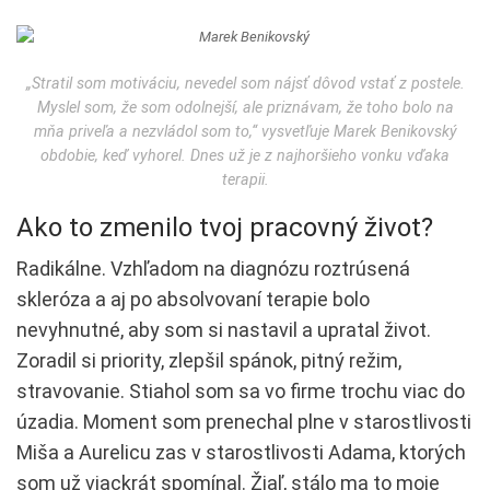
„Stratil som motiváciu, nevedel som nájsť dôvod vstať z postele.
Myslel som, že som odolnejší, ale priznávam, že toho bolo na
mňa priveľa a nezvládol som to,“ vysvetľuje Marek Benikovský
obdobie, keď vyhorel. Dnes už je z najhoršieho vonku vďaka
terapii.
Ako to zmenilo tvoj pracovný život?
Radikálne. Vzhľadom na diagnózu roztrúsená
skleróza a aj po absolvovaní terapie bolo
nevyhnutné, aby som si nastavil a upratal život.
Zoradil si priority, zlepšil spánok, pitný režim,
stravovanie. Stiahol som sa vo firme trochu viac do
úzadia. Moment som prenechal plne v starostlivosti
Miša a Aurelicu zas v starostlivosti Adama, ktorých
som už viackrát spomínal. Žiaľ, stálo ma to moje