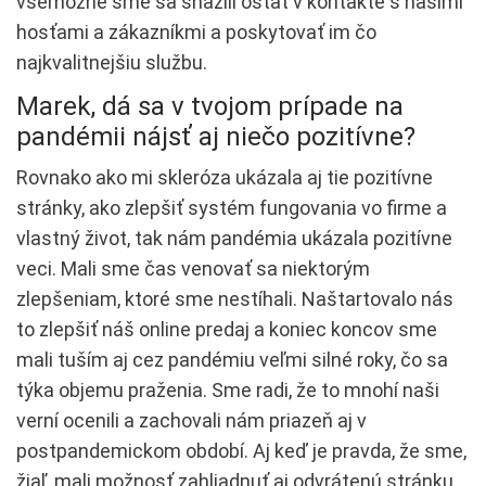
všemožne sme sa snažili ostať v kontakte s našimi
hosťami a zákazníkmi a poskytovať im čo
najkvalitnejšiu službu.
Marek, dá sa v tvojom prípade na
pandémii nájsť aj niečo pozitívne?
Rovnako ako mi skleróza ukázala aj tie pozitívne
stránky, ako zlepšiť systém fungovania vo firme a
vlastný život, tak nám pandémia ukázala pozitívne
veci. Mali sme čas venovať sa niektorým
zlepšeniam, ktoré sme nestíhali. Naštartovalo nás
to zlepšiť náš online predaj a koniec koncov sme
mali tuším aj cez pandémiu veľmi silné roky, čo sa
týka objemu praženia. Sme radi, že to mnohí naši
verní ocenili a zachovali nám priazeň aj v
postpandemickom období. Aj keď je pravda, že sme,
žiaľ, mali možnosť zahliadnuť aj odvrátenú stránku