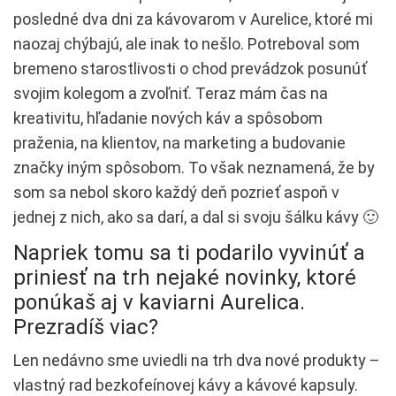
posledné dva dni za kávovarom v Aurelice, ktoré mi
naozaj chýbajú, ale inak to nešlo. Potreboval som
bremeno starostlivosti o chod prevádzok posunúť
svojim kolegom a zvoľniť. Teraz mám čas na
kreativitu, hľadanie nových káv a spôsobom
praženia, na klientov, na marketing a budovanie
značky iným spôsobom. To však neznamená, že by
som sa nebol skoro každý deň pozrieť aspoň v
jednej z nich, ako sa darí, a dal si svoju šálku kávy 🙂
Napriek tomu sa ti podarilo vyvinúť a
priniesť na trh nejaké novinky, ktoré
ponúkaš aj v kaviarni Aurelica.
Prezradíš viac?
Len nedávno sme uviedli na trh dva nové produkty –
vlastný rad bezkofeínovej kávy a kávové kapsuly.