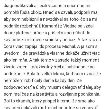
diagnostikovali a liečili včasne a enormne mi
pomohli ľudia okolo. Hneď sa ozvali, podporili ma,
aby som nebláznil a nevzdával sa toho, čo sa mi
podarilo rozbehnúť. Kamarát z Viedne sa vzdal
dobre platenej práce a prišiel mi pomáhať do
kaviarne za relatívne smiešny peniaz. A takisto sa
čoraz viac zapájal do procesu Michal. A ja som si
uvedomil, že prevádzka vlastne dokáže uživiť viac
ako len mňa. A tak tento v zásade ťažký moment
života zmenil môj životný štýl aj nahliadanie na
podnikanie. Bola to veľká lekcia, keď som uznal, že
nemôžem robiť celý deň a každý deň. Že
zodpovednosť a úlohy musím delegovať ďalej, aby
som mal čas na kreativitu a rozvíjanie podnikania.
Bol to okamih, ktorý prispel k tomu, že sme ako
kaviareň dokázali rásť, plnohodnotne sa venovať