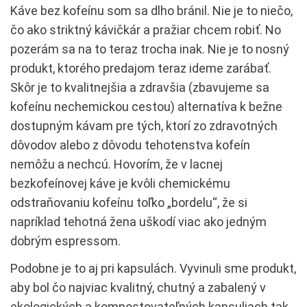
Káve bez kofeínu som sa dlho bránil. Nie je to niečo,
čo ako striktný kávičkár a pražiar chcem robiť. No
pozerám sa na to teraz trocha inak. Nie je to nosný
produkt, ktorého predajom teraz ideme zarábať.
Skôr je to kvalitnejšia a zdravšia (zbavujeme sa
kofeínu nechemickou cestou) alternatíva k bežne
dostupným kávam pre tých, ktorí zo zdravotných
dôvodov alebo z dôvodu tehotenstva kofeín
nemôžu a nechcú. Hovorím, že v lacnej
bezkofeínovej káve je kvôli chemickému
odstraňovaniu kofeínu toľko „bordelu“, že si
napríklad tehotná žena uškodí viac ako jedným
dobrým espressom.
Podobne je to aj pri kapsulách. Vyvinuli sme produkt,
aby bol čo najviac kvalitný, chutný a zabalený v
ekologických a kompostovateľných kapsuliach tak,