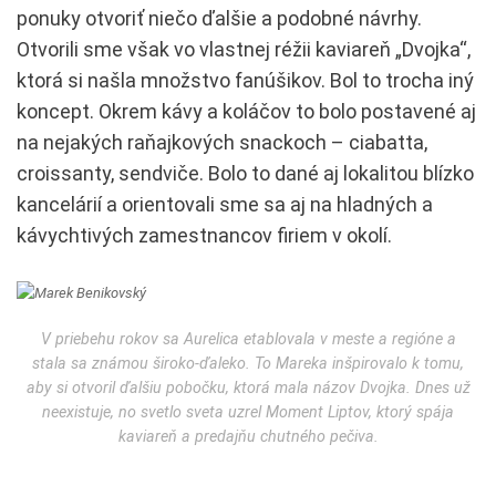
ponuky otvoriť niečo ďalšie a podobné návrhy.
Otvorili sme však vo vlastnej réžii kaviareň „Dvojka“,
ktorá si našla množstvo fanúšikov. Bol to trocha iný
koncept. Okrem kávy a koláčov to bolo postavené aj
na nejakých raňajkových snackoch – ciabatta,
croissanty, sendviče. Bolo to dané aj lokalitou blízko
kancelárií a orientovali sme sa aj na hladných a
kávychtivých zamestnancov firiem v okolí.
V priebehu rokov sa Aurelica etablovala v meste a regióne a
stala sa známou široko-ďaleko. To Mareka inšpirovalo k tomu,
aby si otvoril ďalšiu pobočku, ktorá mala názov Dvojka. Dnes už
neexistuje, no svetlo sveta uzrel Moment Liptov, ktorý spája
kaviareň a predajňu chutného pečiva.