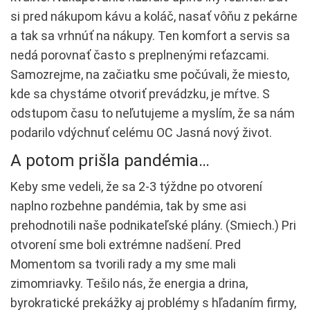
si pred nákupom kávu a koláč, nasať vôňu z pekárne
a tak sa vrhnúť na nákupy. Ten komfort a servis sa
nedá porovnať často s preplnenými reťazcami.
Samozrejme, na začiatku sme počúvali, že miesto,
kde sa chystáme otvoriť prevádzku, je mŕtve. S
odstupom času to neľutujeme a myslím, že sa nám
podarilo vdýchnuť celému OC Jasná nový život.
A potom prišla pandémia…
Keby sme vedeli, že sa 2-3 týždne po otvorení
naplno rozbehne pandémia, tak by sme asi
prehodnotili naše podnikateľské plány. (Smiech.) Pri
otvorení sme boli extrémne nadšení. Pred
Momentom sa tvorili rady a my sme mali
zimomriavky. Tešilo nás, že energia a drina,
byrokratické prekážky aj problémy s hľadaním firmy,