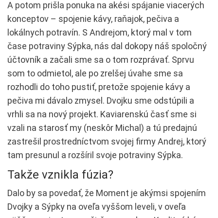
A potom prišla ponuka na akési spájanie viacerých
konceptov – spojenie kávy, raňajok, pečiva a
lokálnych potravín. S Andrejom, ktorý mal v tom
čase potraviny Sýpka, nás dal dokopy náš spoločný
účtovník a začali sme sa o tom rozprávať. Sprvu
som to odmietol, ale po zrelšej úvahe sme sa
rozhodli do toho pustiť, pretože spojenie kávy a
pečiva mi dávalo zmysel. Dvojku sme odstúpili a
vrhli sa na nový projekt. Kaviarenskú časť sme si
vzali na starosť my (neskôr Michal) a tú predajnú
zastrešil prostredníctvom svojej firmy Andrej, ktorý
tam presunul a rozšíril svoje potraviny Sýpka.
Takže vznikla fúzia?
Dalo by sa povedať, že Moment je akýmsi spojením
Dvojky a Sýpky na oveľa vyššom leveli, v oveľa