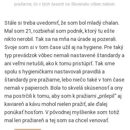
pražiarne, čo v tých časoch na Slovensku vôbec nebolo.
Stále si treba uvedomiť, že som bol mladý chalan.
Mal som 21, rozbiehal som podnik, ktorý tu ešte
nikto nerobil. Tak sa na mňa na úrade aj pozerali.
Svoje som si v tom čase užil aj na hygiene. Pre taký
typ prevádzok vôbec nemali nastavené štandardy a
ani veľmi netušili, ako k tomu pristúpiť. Tak sme
spolu s hygieničkami nastavovali pravidlá a
štandardy pre pražiarne, lebo niečo také v tom čase
nemali v papieroch. Bola to skvelá skúsenosť a ony
ma postrčili k tomu, aby som k pražiarni „prilepil“ aj
kaviareň a kávu mohol nielen pražiť, ale ďalej
ponúkať hosťom. V pôvodnej myšlienke som totiž
mal len pražiareň a tej som sa chcel venovať.