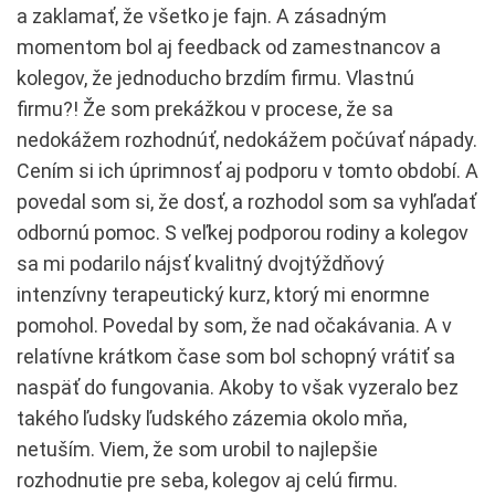
a zaklamať, že všetko je fajn. A zásadným
momentom bol aj feedback od zamestnancov a
kolegov, že jednoducho brzdím firmu. Vlastnú
firmu?! Že som prekážkou v procese, že sa
nedokážem rozhodnúť, nedokážem počúvať nápady.
Cením si ich úprimnosť aj podporu v tomto období. A
povedal som si, že dosť, a rozhodol som sa vyhľadať
odbornú pomoc. S veľkej podporou rodiny a kolegov
sa mi podarilo nájsť kvalitný dvojtýždňový
intenzívny terapeutický kurz, ktorý mi enormne
pomohol. Povedal by som, že nad očakávania. A v
relatívne krátkom čase som bol schopný vrátiť sa
naspäť do fungovania. Akoby to však vyzeralo bez
takého ľudsky ľudského zázemia okolo mňa,
netuším. Viem, že som urobil to najlepšie
rozhodnutie pre seba, kolegov aj celú firmu.