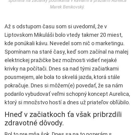
spomína na začiatky podnikania v kaviarni a pražiarni Aurelica
Marek Benikovský.
Až s odstupom času som si uvedomil, že v
Liptovskom Mikuláši bolo vtedy takmer 20 miest,
kde ponúkali kávu. Nevedel som nič o marketingu.
Spomínam na staré časy, keď som začínal na malej
elektrickej pražičke bez možnosti vidieť nejaké
krivky na počítači. Dnes sa nad tými začiatkami
pousmejem, ale bola to skvelá jazda, ktorá stále
pokračuje. Dnes si môžem(e) povedať, že sa nám
podarilo vybudovať veľmi schopný koncept Aurelica,
ktorý si množstvo hostí a dnes už priateľov obľúbilo.
Hneď v začiatkoch ťa však pribrzdili
zdravotné dôvody.
Bol to pre mňa šok. Dnes sa na to pozerám s