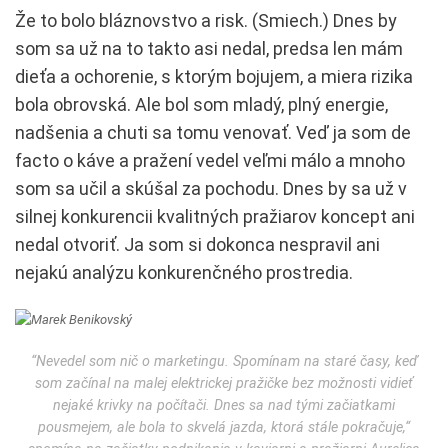
Že to bolo bláznovstvo a risk. (Smiech.) Dnes by
som sa už na to takto asi nedal, predsa len mám
dieťa a ochorenie, s ktorým bojujem, a miera rizika
bola obrovská. Ale bol som mladý, plný energie,
nadšenia a chuti sa tomu venovať. Veď ja som de
facto o káve a pražení vedel veľmi málo a mnoho
som sa učil a skúšal za pochodu. Dnes by sa už v
silnej konkurencii kvalitných pražiarov koncept ani
nedal otvoriť. Ja som si dokonca nespravil ani
nejakú analýzu konkurenčného prostredia.
“Nevedel som nič o marketingu. Spomínam na staré časy, keď
som začínal na malej elektrickej pražičke bez možnosti vidieť
nejaké krivky na počítači. Dnes sa nad tými začiatkami
pousmejem, ale bola to skvelá jazda, ktorá stále pokračuje,“