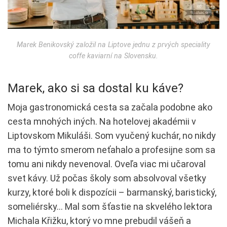
Marek Benikovský založil na Liptove jednu z prvých speciality
coffe kaviarní na Slovensku.
Marek, ako si sa dostal ku káve?
Moja gastronomická cesta sa začala podobne ako
cesta mnohých iných. Na hotelovej akadémii v
Liptovskom Mikuláši. Som vyučený kuchár, no nikdy
ma to týmto smerom neťahalo a profesijne som sa
tomu ani nikdy nevenoval. Oveľa viac mi učaroval
svet kávy. Už počas školy som absolvoval všetky
kurzy, ktoré boli k dispozícii – barmanský, baristický,
someliérsky… Mal som šťastie na skvelého lektora
Michala Křižku, ktorý vo mne prebudil vášeň a