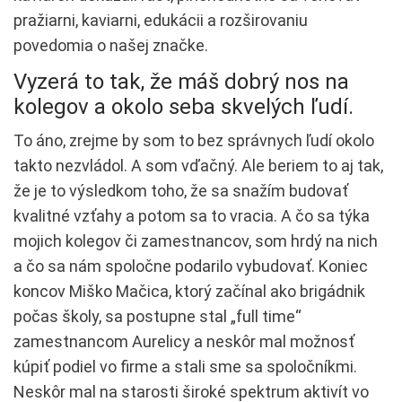
pražiarni, kaviarni, edukácii a rozširovaniu
povedomia o našej značke.
Vyzerá to tak, že máš dobrý nos na
kolegov a okolo seba skvelých ľudí.
To áno, zrejme by som to bez správnych ľudí okolo
takto nezvládol. A som vďačný. Ale beriem to aj tak,
že je to výsledkom toho, že sa snažím budovať
kvalitné vzťahy a potom sa to vracia. A čo sa týka
mojich kolegov či zamestnancov, som hrdý na nich
a čo sa nám spoločne podarilo vybudovať. Koniec
koncov Miško Mačica, ktorý začínal ako brigádnik
počas školy, sa postupne stal „full time“
zamestnancom Aurelicy a neskôr mal možnosť
kúpiť podiel vo firme a stali sme sa spoločníkmi.
Neskôr mal na starosti široké spektrum aktivít vo