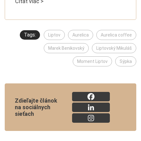
Čítať viac >
Tags:
Liptov
Aurelica
Aurelica coffee
Marek Benikovský
Liptovský Mikuláš
Moment Liptov
Sýpka
Zdieľajte článok
na sociálnych
sieťach