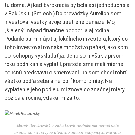
tu doma. Aj keď byrokracia by bola asi jednoduchšia
v Rakúsku. (Smiech.) Do prevádzky Aurelica som
investoval všetky svoje ušetrené peniaze. Môj
„šialený“ nápad finančne podporila aj rodina.
Podarilo sa mi nájsť aj lokálneho investora, ktorý do
toho investoval rovnaké množstvo peňazí, ako som
bol schopný vyskladať ja. Jeho som však v prvom
roku podnikania vyplatil, pretože sme mali mierne
odlišnú predstavu o smerovaní. Ja som chcel robiť
všetko podľa seba a nerobiť kompromisy. Na
vyplatenie jeho podielu mi znova do značnej miery
požičala rodina, vďaka im za to.
Marek Benikovský v začiatkoch podnikania nemal veľa
skúseností a navyše otváral koncept spojenej kaviarne a