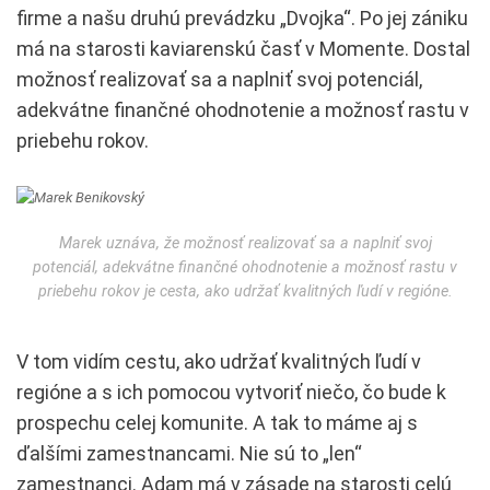
firme a našu druhú prevádzku „Dvojka“. Po jej zániku
má na starosti kaviarenskú časť v Momente. Dostal
možnosť realizovať sa a naplniť svoj potenciál,
adekvátne finančné ohodnotenie a možnosť rastu v
priebehu rokov.
Marek uznáva, že možnosť realizovať sa a naplniť svoj
potenciál, adekvátne finančné ohodnotenie a možnosť rastu v
priebehu rokov je cesta, ako udržať kvalitných ľudí v regióne.
V tom vidím cestu, ako udržať kvalitných ľudí v
regióne a s ich pomocou vytvoriť niečo, čo bude k
prospechu celej komunite. A tak to máme aj s
ďalšími zamestnancami. Nie sú to „len“
zamestnanci. Adam má v zásade na starosti celú