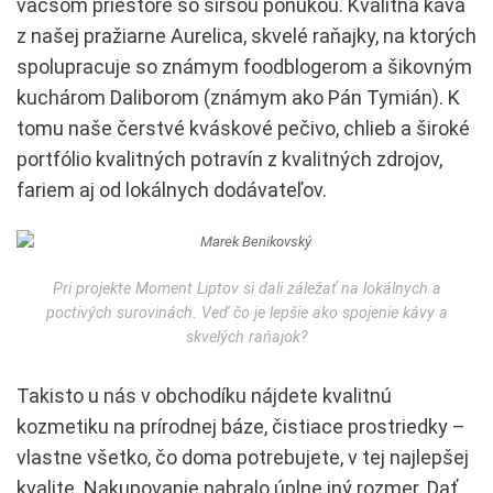
väčšom priestore so širšou ponukou. Kvalitná káva
z našej pražiarne Aurelica, skvelé raňajky, na ktorých
spolupracuje so známym foodblogerom a šikovným
kuchárom Daliborom (známym ako Pán Tymián). K
tomu naše čerstvé kváskové pečivo, chlieb a široké
portfólio kvalitných potravín z kvalitných zdrojov,
fariem aj od lokálnych dodávateľov.
Pri projekte Moment Liptov si dali záležať na lokálnych a
poctivých surovinách. Veď čo je lepšie ako spojenie kávy a
skvelých raňajok?
Takisto u nás v obchodíku nájdete kvalitnú
kozmetiku na prírodnej báze, čistiace prostriedky –
vlastne všetko, čo doma potrebujete, v tej najlepšej
kvalite. Nakupovanie nabralo úplne iný rozmer. Dať