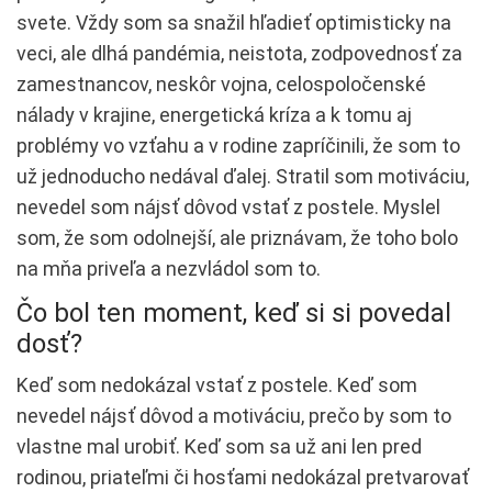
svete. Vždy som sa snažil hľadieť optimisticky na
veci, ale dlhá pandémia, neistota, zodpovednosť za
zamestnancov, neskôr vojna, celospoločenské
nálady v krajine, energetická kríza a k tomu aj
problémy vo vzťahu a v rodine zapríčinili, že som to
už jednoducho nedával ďalej. Stratil som motiváciu,
nevedel som nájsť dôvod vstať z postele. Myslel
som, že som odolnejší, ale priznávam, že toho bolo
na mňa priveľa a nezvládol som to.
Čo bol ten moment, keď si si povedal
dosť?
Keď som nedokázal vstať z postele. Keď som
nevedel nájsť dôvod a motiváciu, prečo by som to
vlastne mal urobiť. Keď som sa už ani len pred
rodinou, priateľmi či hosťami nedokázal pretvarovať