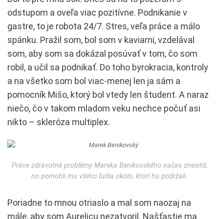
odstupom a oveľa viac pozitívne. Podnikanie v
gastre, to je robota 24/7. Stres, veľa práce a málo
spánku. Pražil som, bol som v kaviarni, vzdelával
som, aby som sa dokázal posúvať v tom, čo som
robil, a učil sa podnikať. Do toho byrokracia, kontroly
a na všetko som bol viac-menej len ja sám a
pomocník Mišo, ktorý bol vtedy len študent. A naraz
niečo, čo v takom mladom veku nechce počuť asi
nikto – skleróza multiplex.
Práve zdravotné problémy Mareka Benikovského načas zneistili,
no pomohli mu všetci ľudia okolo, ktorí ho podržali.
Poriadne to mnou otriaslo a mal som naozaj na
mále, aby som Aurelicu nezatvoril. Našťastie ma