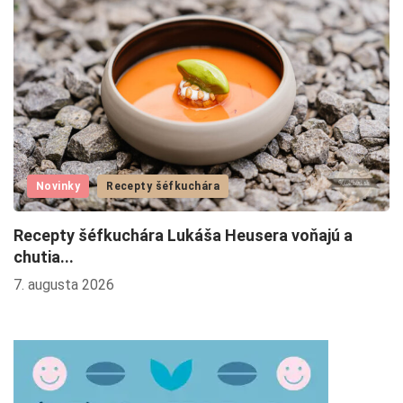
Novinky
Recepty šéfkuchára
Recepty šéfkuchára Lukáša Heusera voňajú a
L
chutia...
4.
7. augusta 2026