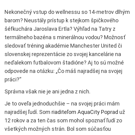
Nekonečný vstup do wellnessu so 14-metrov dlhým
barom? Neustály prístup k stejkom špičkového
šéfkuchára Jaroslava Ertla? Výhľad na Tatry z
termálneho bazéna s minerálnou vodou? Možnosť
sledovať tréning akadémie Manchester United či
slovenskej reprezentácie zo svojej kancelárie na
neďalekom futbalovom štadióne? Aj to sú možné
odpovede na otázku: „Čo máš najradšej na svojej
práci?“
Správna však nie je ani jedna z nich.
Je to oveľa jednoduchšie – na svojej práci mám
najradšej ľudí. Som
riaditeľom AquaCity Poprad
už
12 rokov a za ten čas som mohol spoznať ľudí zo
všetkých možných strán. Bol som súčasťou