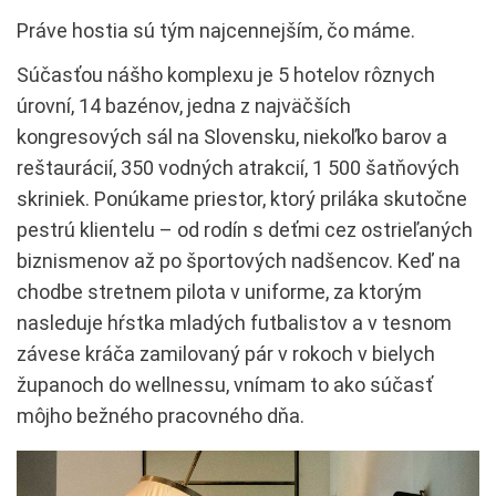
Práve hostia sú tým najcennejším, čo máme.
Súčasťou nášho komplexu je 5 hotelov rôznych
úrovní, 14 bazénov, jedna z najväčších
kongresových sál na Slovensku, niekoľko barov a
reštaurácií, 350 vodných atrakcií, 1 500 šatňových
skriniek. Ponúkame priestor, ktorý priláka skutočne
pestrú klientelu – od rodín s deťmi cez ostrieľaných
biznismenov až po športových nadšencov. Keď na
chodbe stretnem pilota v uniforme, za ktorým
nasleduje hŕstka mladých futbalistov a v tesnom
závese kráča zamilovaný pár v rokoch v bielych
županoch do wellnessu, vnímam to ako súčasť
môjho bežného pracovného dňa.