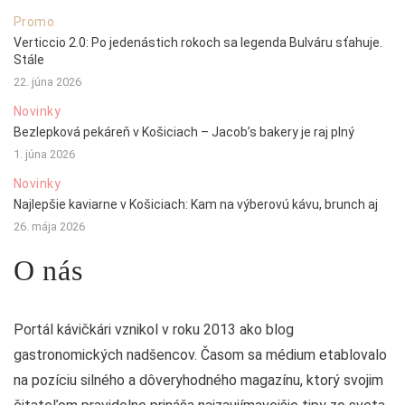
Promo
Verticcio 2.0: Po jedenástich rokoch sa legenda Bulváru sťahuje.
Stále
22. júna 2026
Novinky
Bezlepková pekáreň v Košiciach – Jacob’s bakery je raj plný
1. júna 2026
Novinky
Najlepšie kaviarne v Košiciach: Kam na výberovú kávu, brunch aj
26. mája 2026
O nás
Portál kávičkári vznikol v roku 2013 ako blog
gastronomických nadšencov. Časom sa médium etablovalo
na pozíciu silného a dôveryhodného magazínu, ktorý svojim