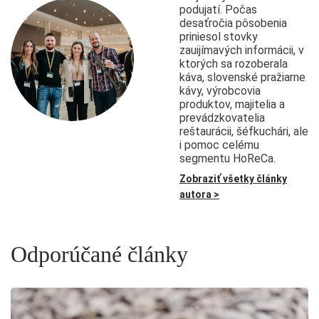
podujatí. Počas
desaťročia pôsobenia
priniesol stovky
zauijímavých informácii, v
ktorých sa rozoberala
káva, slovenské pražiarne
kávy, výrobcovia
produktov, majitelia a
prevádzkovatelia
reštaurácii, šéfkuchári, ale
i pomoc celému
segmentu HoReCa.
Zobraziť všetky články
autora >
Odporúčané články