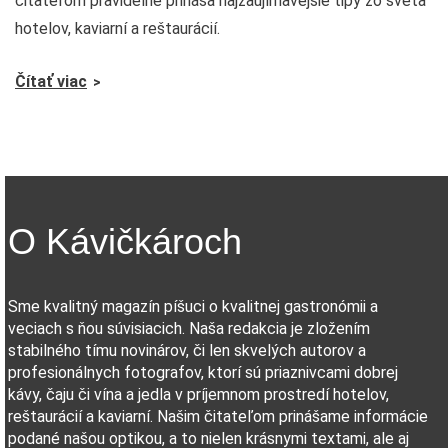
čitateľom pravidelne prináša najzaujímavejšie tipy zo sveta
hotelov, kaviarní a reštaurácií.
Čítať viac
O Kávičkároch
Sme kvalitný magazín píšuci o kvalitnej gastronómii a
veciach s ňou súvisiacich. Naša redakcia je zložením
stabilného tímu novinárov, či len skvelých autorov a
profesionálnych fotografov, ktorí sú priaznivcami dobrej
kávy, čaju či vína a jedla v príjemnom prostredí hotelov,
reštaurácií a kaviarní. Našim čitateľom prinášame informácie
podané našou optikou, a to nielen krásnymi textami, ale aj