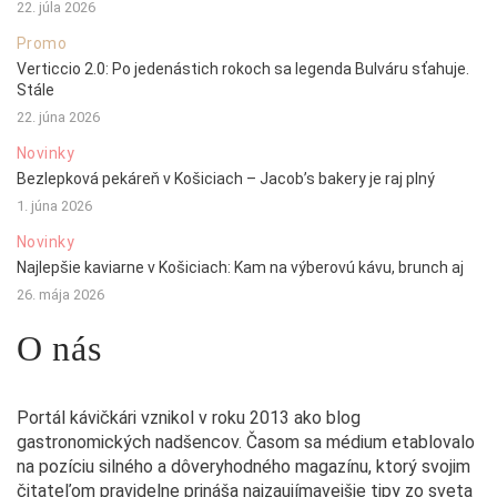
22. júla 2026
Promo
Verticcio 2.0: Po jedenástich rokoch sa legenda Bulváru sťahuje.
Stále
22. júna 2026
Novinky
Bezlepková pekáreň v Košiciach – Jacob’s bakery je raj plný
1. júna 2026
Novinky
Najlepšie kaviarne v Košiciach: Kam na výberovú kávu, brunch aj
26. mája 2026
O nás
Portál kávičkári vznikol v roku 2013 ako blog
gastronomických nadšencov. Časom sa médium etablovalo
na pozíciu silného a dôveryhodného magazínu, ktorý svojim
čitateľom pravidelne prináša najzaujímavejšie tipy zo sveta