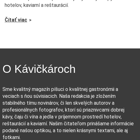
hotelov, kaviarní a reštaurácií.
Čítať viac
O Kávičkároch
Sme kvalitný magazín píšuci o kvalitnej gastronómii a
veciach s ňou súvisiacich. Naša redakcia je zložením
stabilného tímu novinárov, či len skvelých autorov a
profesionálnych fotografov, ktorí sú priaznivcami dobrej
kávy, čaju či vína a jedla v príjemnom prostredí hotelov,
reštaurácií a kaviarní. Našim čitateľom prinášame informácie
podané našou optikou, a to nielen krásnymi textami, ale aj
fotkami.