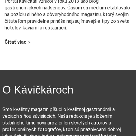
Portál kávičkári vznikol v roku 2013 ako blog
gastronomických nadšencov. Časom sa médium etablovalo
na pozíciu silného a dôveryhodného magazínu, ktorý svojim
čitateľom pravidelne prináša najzaujímavejšie tipy zo sveta
hotelov, kaviarní a reštaurácií.
Čítať viac
O Kávičkároch
Sme kvalitný magazín píšuci o kvalitnej gastronómii a
veciach s ňou súvisiacich. Naša redakcia je zložením
stabilného tímu novinárov, či len skvelých autorov a
profesionálnych fotografov, ktorí sú priaznivcami dobrej