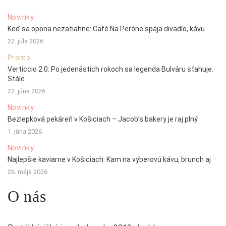
Novinky
Keď sa opona nezatiahne: Café Na Peróne spája divadlo, kávu
22. júla 2026
Promo
Verticcio 2.0: Po jedenástich rokoch sa legenda Bulváru sťahuje.
Stále
22. júna 2026
Novinky
Bezlepková pekáreň v Košiciach – Jacob’s bakery je raj plný
1. júna 2026
Novinky
Najlepšie kaviarne v Košiciach: Kam na výberovú kávu, brunch aj
26. mája 2026
O nás