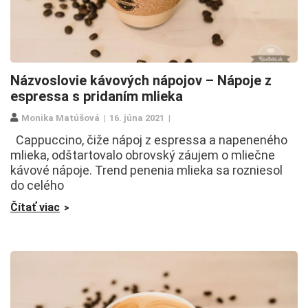
Názvoslovie kávových nápojov – Nápoje z
espressa s pridaním mlieka
Monika Matúšová
16. júna 2021
Cappuccino, čiže nápoj z espressa a napeneného
mlieka, odštartovalo obrovský záujem o mliečne
kávové nápoje. Trend penenia mlieka sa rozniesol
do celého
Čítať viac