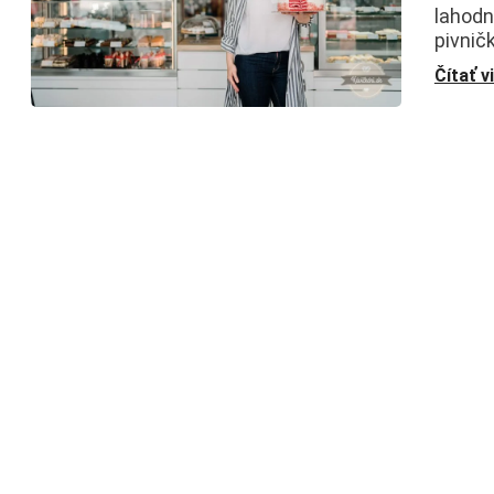
lahodn
pivnič
Čítať v