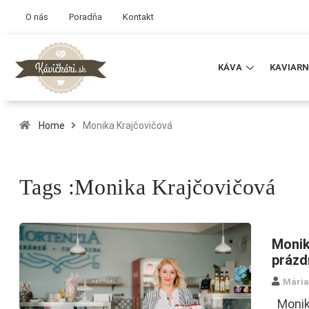
O nás
Poradňa
Kontakt
KÁVA
KAVIARN
Home
Monika Krajčovičová
Tags :Monika Krajčovičová
Monik
prázd
Mária
Monika