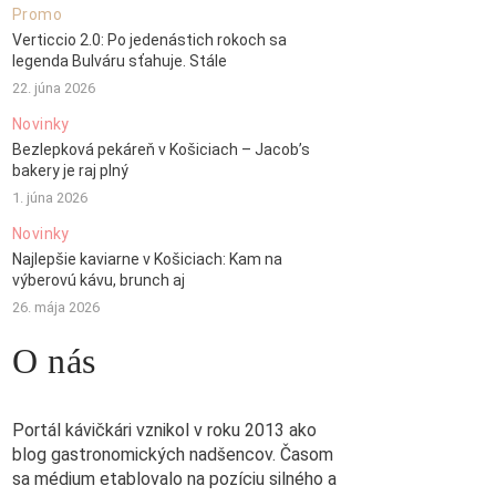
Promo
Verticcio 2.0: Po jedenástich rokoch sa
legenda Bulváru sťahuje. Stále
22. júna 2026
Novinky
Bezlepková pekáreň v Košiciach – Jacob’s
bakery je raj plný
1. júna 2026
Novinky
Najlepšie kaviarne v Košiciach: Kam na
výberovú kávu, brunch aj
26. mája 2026
O nás
Portál kávičkári vznikol v roku 2013 ako
blog gastronomických nadšencov. Časom
sa médium etablovalo na pozíciu silného a