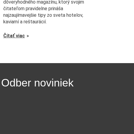
dôveryhodného magazínu, ktorý svojim
čitateľom pravidelne prináša
najzaujímavejšie tipy zo sveta hotelov,
kaviarní a reštaurácií.
Čítať viac
Odber noviniek