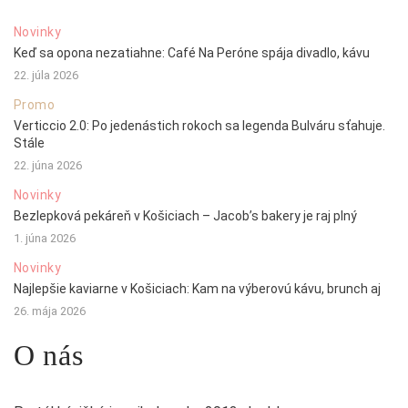
Novinky
Keď sa opona nezatiahne: Café Na Peróne spája divadlo, kávu
22. júla 2026
Promo
Verticcio 2.0: Po jedenástich rokoch sa legenda Bulváru sťahuje.
Stále
22. júna 2026
Novinky
Bezlepková pekáreň v Košiciach – Jacob’s bakery je raj plný
1. júna 2026
Novinky
Najlepšie kaviarne v Košiciach: Kam na výberovú kávu, brunch aj
26. mája 2026
O nás