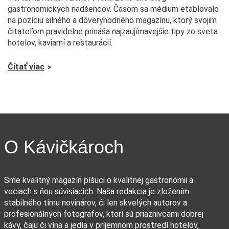
gastronomických nadšencov. Časom sa médium etablovalo
na pozíciu silného a dôveryhodného magazínu, ktorý svojim
čitateľom pravidelne prináša najzaujímavejšie tipy zo sveta
hotelov, kaviarní a reštaurácií.
Čítať viac
O Kávičkároch
Sme kvalitný magazín píšuci o kvalitnej gastronómii a
veciach s ňou súvisiacich. Naša redakcia je zložením
stabilného tímu novinárov, či len skvelých autorov a
profesionálnych fotografov, ktorí sú priaznivcami dobrej
kávy, čaju či vína a jedla v príjemnom prostredí hotelov,