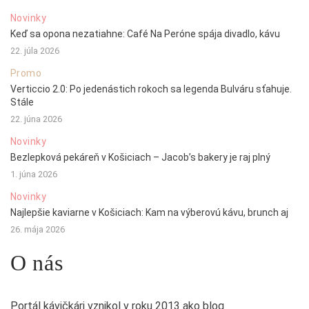
Novinky
Keď sa opona nezatiahne: Café Na Peróne spája divadlo, kávu
22. júla 2026
Promo
Verticcio 2.0: Po jedenástich rokoch sa legenda Bulváru sťahuje.
Stále
22. júna 2026
Novinky
Bezlepková pekáreň v Košiciach – Jacob’s bakery je raj plný
1. júna 2026
Novinky
Najlepšie kaviarne v Košiciach: Kam na výberovú kávu, brunch aj
26. mája 2026
O nás
Portál kávičkári vznikol v roku 2013 ako blog