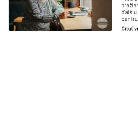
pražia
ďalšiu
centru
Čítať v