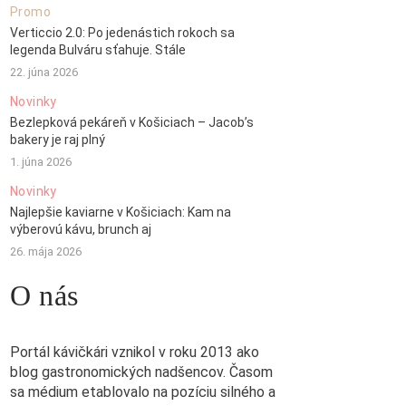
Promo
Verticcio 2.0: Po jedenástich rokoch sa
legenda Bulváru sťahuje. Stále
22. júna 2026
Novinky
Bezlepková pekáreň v Košiciach – Jacob’s
bakery je raj plný
1. júna 2026
Novinky
Najlepšie kaviarne v Košiciach: Kam na
výberovú kávu, brunch aj
26. mája 2026
O nás
Portál kávičkári vznikol v roku 2013 ako
blog gastronomických nadšencov. Časom
sa médium etablovalo na pozíciu silného a