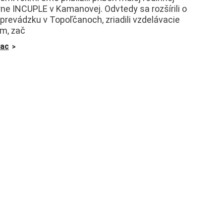
rne INCUPLE v Kamanovej. Odvtedy sa rozšírili o
 prevádzku v Topoľčanoch, zriadili vzdelávacie
m, zač
iac