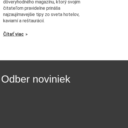
dôveryhodného magazínu, ktorý svojim
čitateľom pravidelne prináša
najzaujímavejšie tipy zo sveta hotelov,
kaviarní a reštaurácií.
Čítať viac
Odber noviniek