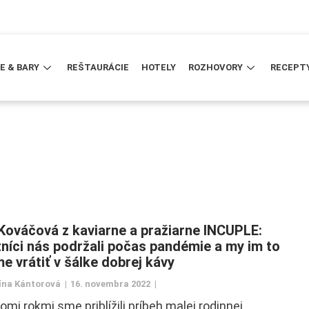
E & BARY
REŠTAURÁCIE
HOTELY
ROZHOVORY
RECEPT
Kováčová z kaviarne a pražiarne INCUPLE:
níci nás podržali počas pandémie a my im to
e vrátiť v šálke dobrej kávy
ína Kántorová
16. novembra 2022
omi rokmi sme priblížili príbeh malej rodinnej