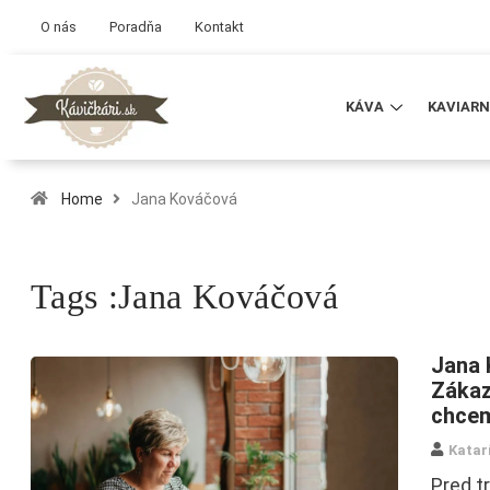
O nás
Poradňa
Kontakt
KÁVA
KAVIARN
Home
Jana Kováčová
Tags :Jana Kováčová
Jana 
Zákaz
chcem
Katar
Pred tr