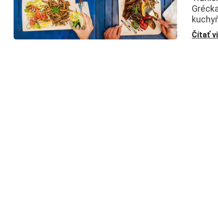
Grécka
kuchyň
Čítať v