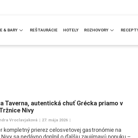
E & BARY
REŠTAURÁCIE
HOTELY
ROZHOVORY
RECEPT
a Taverna, autentická chuť Grécka priamo v
 Tržnice Nivy
ndra Vroclavjaková
27. mája 2026
 kompletný prierez celosvetovej gastronómie na
i Nivy sa nedávno doplnil o ďalšiu zaujímavú ponuku –