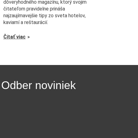
dôveryhodného magazínu, ktorý svojim
čitateľom pravidelne prináša
najzaujímavejšie tipy zo sveta hotelov,
kaviarní a reštaurácií.
Čítať viac
Odber noviniek