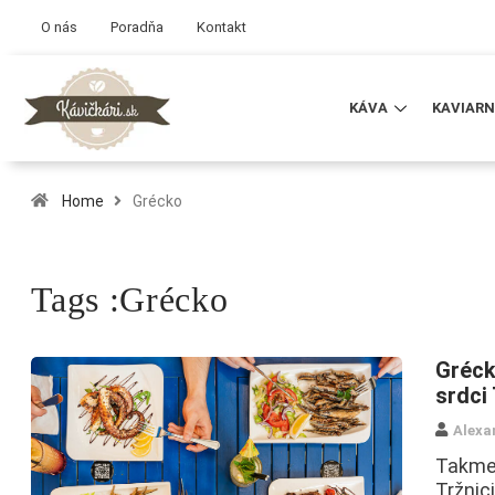
O nás
Poradňa
Kontakt
KÁVA
KAVIARN
Home
Grécko
Tags :Grécko
Gréck
srdci
Alexa
Takmer
Tržnic