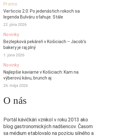
Promo
Verticcio 2.0: Po jedenástich rokoch sa
legenda Bulváru sťahuje. Stále
22. júna 2026
Novinky
Bezlepková pekáreň v Košiciach – Jacob’s
bakery je raj plný
1. júna 2026
Novinky
Najlepšie kaviarne v Košiciach: Kam na
výberovú kávu, brunch aj
26. mája 2026
O nás
Portál kávičkári vznikol v roku 2013 ako
blog gastronomických nadšencov. Časom
sa médium etablovalo na pozíciu silného a