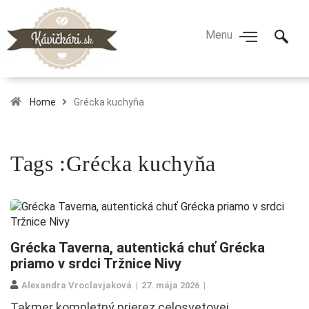
Home
Grécka kuchyňa
Tags :Grécka kuchyňa
Grécka Taverna, autentická chuť Grécka
priamo v srdci Tržnice Nivy
Alexandra Vroclavjaková
27. mája 2026
Takmer kompletný prierez celosvetovej