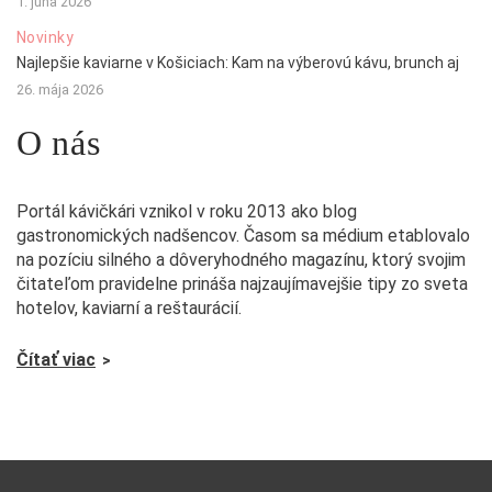
1. júna 2026
Novinky
Najlepšie kaviarne v Košiciach: Kam na výberovú kávu, brunch aj
26. mája 2026
O nás
Portál kávičkári vznikol v roku 2013 ako blog
gastronomických nadšencov. Časom sa médium etablovalo
na pozíciu silného a dôveryhodného magazínu, ktorý svojim
čitateľom pravidelne prináša najzaujímavejšie tipy zo sveta
hotelov, kaviarní a reštaurácií.
Čítať viac