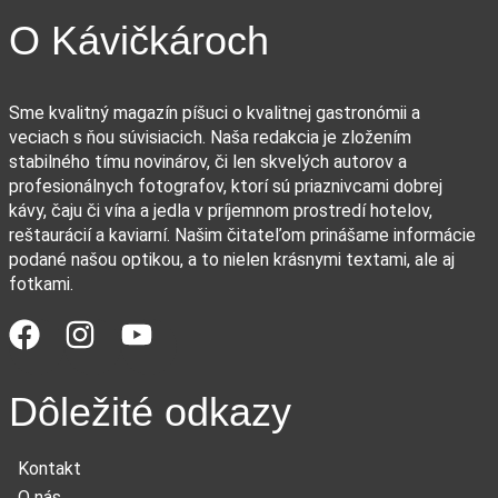
O Kávičkároch
Sme kvalitný magazín píšuci o kvalitnej gastronómii a
veciach s ňou súvisiacich. Naša redakcia je zložením
stabilného tímu novinárov, či len skvelých autorov a
profesionálnych fotografov, ktorí sú priaznivcami dobrej
kávy, čaju či vína a jedla v príjemnom prostredí hotelov,
reštaurácií a kaviarní. Našim čitateľom prinášame informácie
podané našou optikou, a to nielen krásnymi textami, ale aj
fotkami.
Dôležité odkazy
Kontakt
O nás