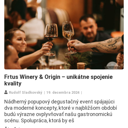
Frtus Winery & Origin – unikátne spojenie
kvality
Rudolf Sladkovský
19. decembra 2024
Nádherný popupový degustačný event spájajúci
dva moderné koncepty, ktoré v najbližšom období
budú výrazne ovplyvňovať našu gastronomickú
scénu. Spolupráca, ktorá by eš