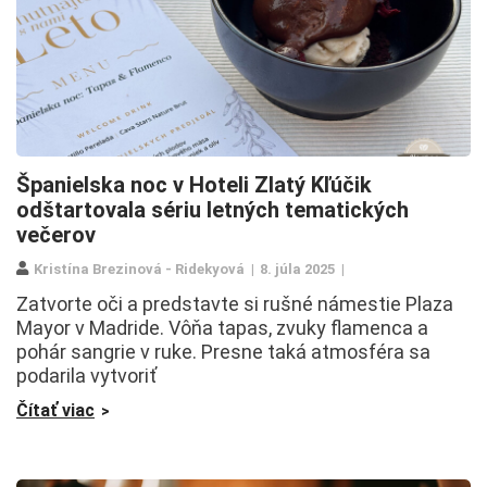
Španielska noc v Hoteli Zlatý Kľúčik
odštartovala sériu letných tematických
večerov
Kristína Brezinová - Ridekyová
8. júla 2025
Zatvorte oči a predstavte si rušné námestie Plaza
Mayor v Madride. Vôňa tapas, zvuky flamenca a
pohár sangrie v ruke. Presne taká atmosféra sa
podarila vytvoriť
Čítať viac