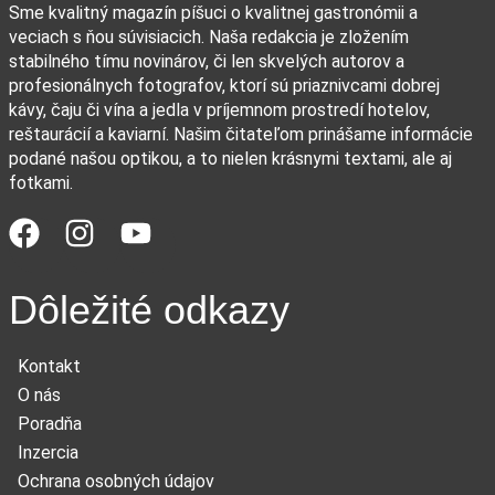
Sme kvalitný magazín píšuci o kvalitnej gastronómii a
veciach s ňou súvisiacich. Naša redakcia je zložením
stabilného tímu novinárov, či len skvelých autorov a
profesionálnych fotografov, ktorí sú priaznivcami dobrej
kávy, čaju či vína a jedla v príjemnom prostredí hotelov,
reštaurácií a kaviarní. Našim čitateľom prinášame informácie
podané našou optikou, a to nielen krásnymi textami, ale aj
fotkami.
Dôležité odkazy
Kontakt
O nás
Poradňa
Inzercia
Ochrana osobných údajov