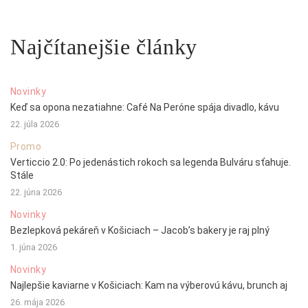
Najčítanejšie články
Novinky
Keď sa opona nezatiahne: Café Na Peróne spája divadlo, kávu
22. júla 2026
Promo
Verticcio 2.0: Po jedenástich rokoch sa legenda Bulváru sťahuje.
Stále
22. júna 2026
Novinky
Bezlepková pekáreň v Košiciach – Jacob’s bakery je raj plný
1. júna 2026
Novinky
Najlepšie kaviarne v Košiciach: Kam na výberovú kávu, brunch aj
26. mája 2026