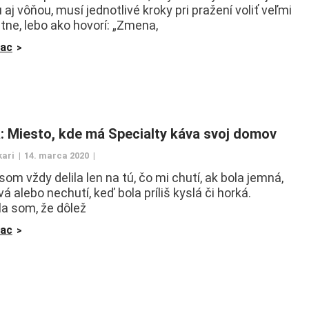
aj vôňou, musí jednotlivé kroky pri pražení voliť veľmi
tne, lebo ako hovorí: „Zmena,
iac
a: Miesto, kde má Specialty káva svoj domov
kari
14. marca 2020
om vždy delila len na tú, čo mi chutí, ak bola jemná,
á alebo nechutí, keď bola príliš kyslá či horká.
a som, že dôlež
iac