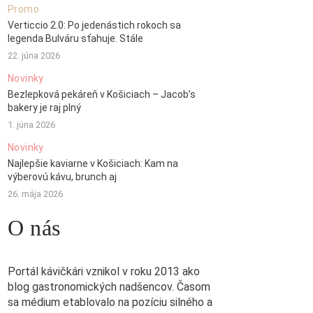
Promo
Verticcio 2.0: Po jedenástich rokoch sa
legenda Bulváru sťahuje. Stále
22. júna 2026
Novinky
Bezlepková pekáreň v Košiciach – Jacob’s
bakery je raj plný
1. júna 2026
Novinky
Najlepšie kaviarne v Košiciach: Kam na
výberovú kávu, brunch aj
26. mája 2026
O nás
Portál kávičkári vznikol v roku 2013 ako
blog gastronomických nadšencov. Časom
sa médium etablovalo na pozíciu silného a