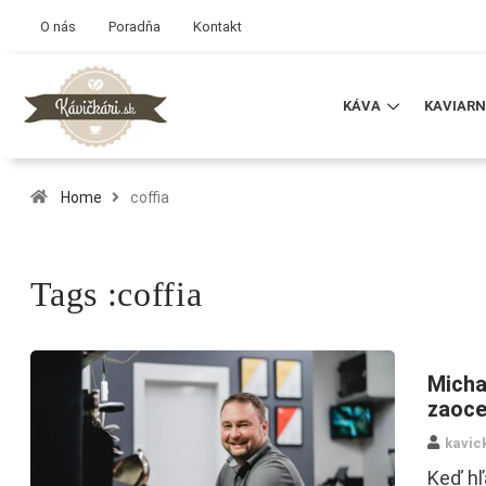
O nás
Poradňa
Kontakt
KÁVA
KAVIARN
Home
coffia
Tags :coffia
Michal
zaoce
kavic
Keď hľ