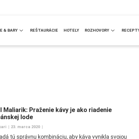
E & BARY
REŠTAURÁCIE
HOTELY
ROZHOVORY
RECEPT
 Maliarik: Praženie kávy je ako riadenie
ánskej lode
kari
23. marca 2020
adá tú správnu kombináciu, aby káva vynikla svojou