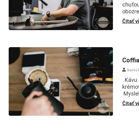
chuťou 
obozre
Čítať v
Coffi
kavic
Kávu s
krémov
Myslel
Čítať v