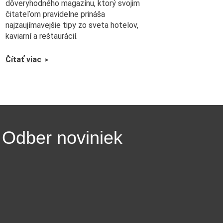
dôveryhodného magazínu, ktorý svojim
čitateľom pravidelne prináša
najzaujímavejšie tipy zo sveta hotelov,
kaviarní a reštaurácií.
Čítať viac
Odber noviniek