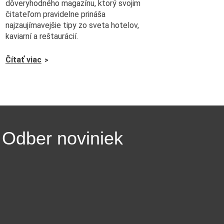
dôveryhodného magazínu, ktorý svojim
čitateľom pravidelne prináša
najzaujímavejšie tipy zo sveta hotelov,
kaviarní a reštaurácií.
Čítať viac
Odber noviniek