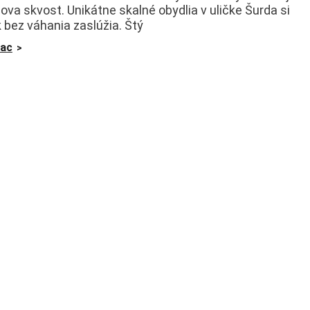
lova skvost. Unikátne skalné obydlia v uličke Šurda si
k bez váhania zaslúžia. Štý
iac