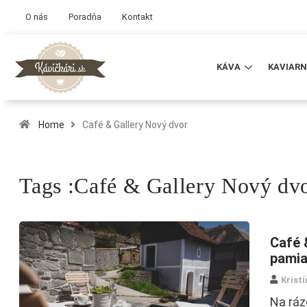
O nás
Poradňa
Kontakt
KÁVA
KAVIARN
Home
Café & Gallery Nový dvor
Tags :Café & Gallery Nový dv
Café 
pamia
Krist
Na ráz