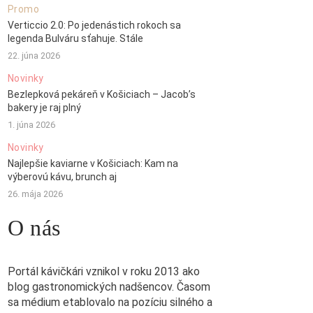
Promo
Verticcio 2.0: Po jedenástich rokoch sa
legenda Bulváru sťahuje. Stále
22. júna 2026
Novinky
Bezlepková pekáreň v Košiciach – Jacob’s
bakery je raj plný
1. júna 2026
Novinky
Najlepšie kaviarne v Košiciach: Kam na
výberovú kávu, brunch aj
26. mája 2026
O nás
Portál kávičkári vznikol v roku 2013 ako
blog gastronomických nadšencov. Časom
sa médium etablovalo na pozíciu silného a