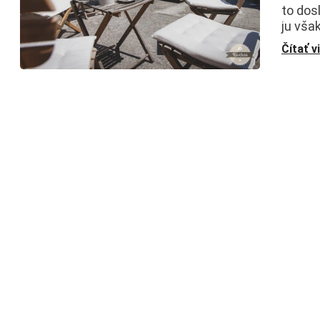
to dos
ju vša
Čítať v