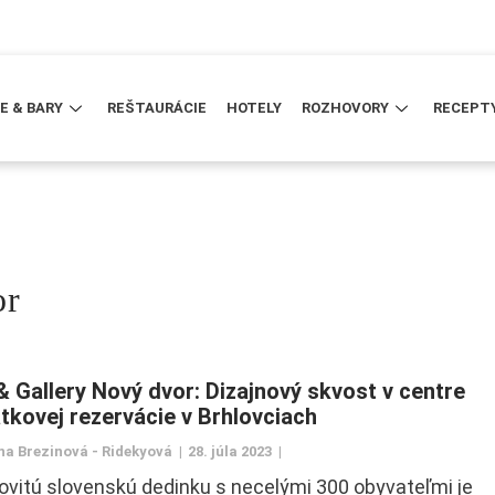
E & BARY
REŠTAURÁCIE
HOTELY
ROZHOVORY
RECEPT
or
& Gallery Nový dvor: Dizajnový skvost v centre
tkovej rezervácie v Brhlovciach
ína Brezinová - Ridekyová
28. júla 2023
ovitú slovenskú dedinku s necelými 300 obyvateľmi je