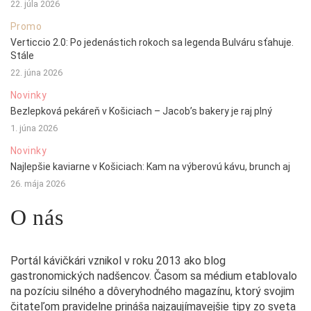
22. júla 2026
Promo
Verticcio 2.0: Po jedenástich rokoch sa legenda Bulváru sťahuje.
Stále
22. júna 2026
Novinky
Bezlepková pekáreň v Košiciach – Jacob’s bakery je raj plný
1. júna 2026
Novinky
Najlepšie kaviarne v Košiciach: Kam na výberovú kávu, brunch aj
26. mája 2026
O nás
Portál kávičkári vznikol v roku 2013 ako blog
gastronomických nadšencov. Časom sa médium etablovalo
na pozíciu silného a dôveryhodného magazínu, ktorý svojim
čitateľom pravidelne prináša najzaujímavejšie tipy zo sveta