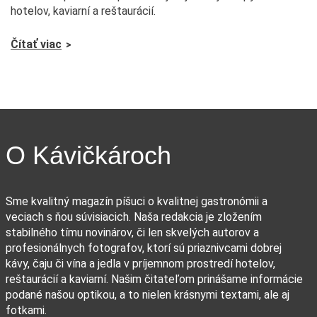
hotelov, kaviarní a reštaurácií.
Čítať viac
O Kávičkároch
Sme kvalitný magazín píšuci o kvalitnej gastronómii a
veciach s ňou súvisiacich. Naša redakcia je zložením
stabilného tímu novinárov, či len skvelých autorov a
profesionálnych fotografov, ktorí sú priaznivcami dobrej
kávy, čaju či vína a jedla v príjemnom prostredí hotelov,
reštaurácií a kaviarní. Našim čitateľom prinášame informácie
podané našou optikou, a to nielen krásnymi textami, ale aj
fotkami.