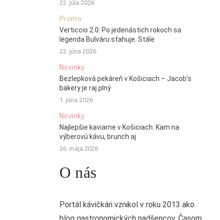
22. júla 2026
Promo
Verticcio 2.0: Po jedenástich rokoch sa
legenda Bulváru sťahuje. Stále
22. júna 2026
Novinky
Bezlepková pekáreň v Košiciach – Jacob’s
bakery je raj plný
1. júna 2026
Novinky
Najlepšie kaviarne v Košiciach: Kam na
výberovú kávu, brunch aj
26. mája 2026
O nás
Portál kávičkári vznikol v roku 2013 ako
blog gastronomických nadšencov. Časom