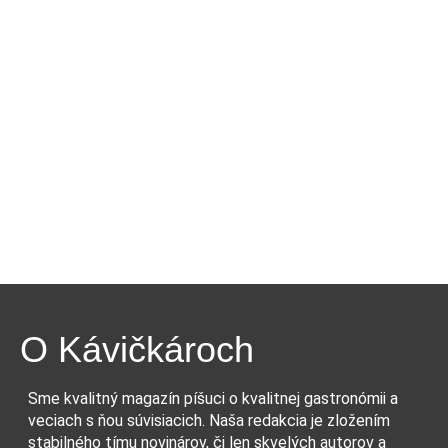
O Kávičkároch
Sme kvalitný magazín píšuci o kvalitnej gastronómii a
veciach s ňou súvisiacich. Naša redakcia je zložením
stabilného tímu novinárov, či len skvelých autorov a